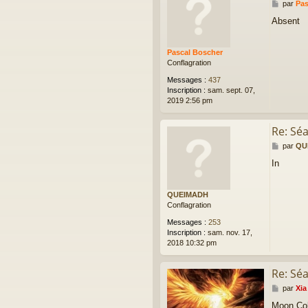
M
par
Pas
e
Absent
s
s
a
Pascal Boscher
g
Conflagration
e
Messages :
437
Inscription :
sam. sept. 07,
2019 2:56 pm
Re: Sé
M
par
QU
e
In
s
s
a
QUEIMADH
g
Conflagration
e
Messages :
253
Inscription :
sam. nov. 17,
2018 10:32 pm
Re: Sé
M
par
Xia
e
Moon Col