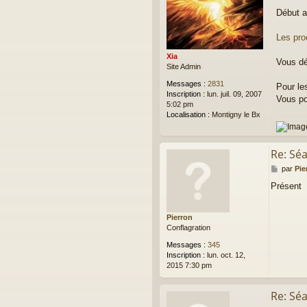
e
Début a
s
s
a
Les pro
g
Xia
e
Vous dé
Site Admin
Messages :
2831
Pour le
Inscription :
lun. juil. 09, 2007
Vous po
5:02 pm
Localisation :
Montigny le Bx
Re: Sé
M
par
Pie
e
Présent
s
s
a
Pierron
g
Conflagration
e
Messages :
345
Inscription :
lun. oct. 12,
2015 7:30 pm
Re: Sé