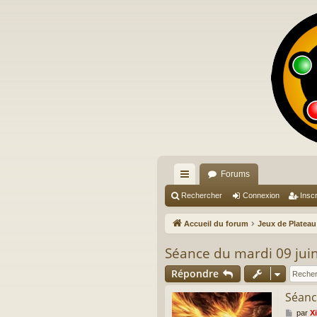
Forums
ac
Rechercher
Connexion
Inscr
co
Accueil du forum
Jeux de Plateau
ur
Séance du mardi 09 jui
ci
Répondre
s
Séanc
M
par
X