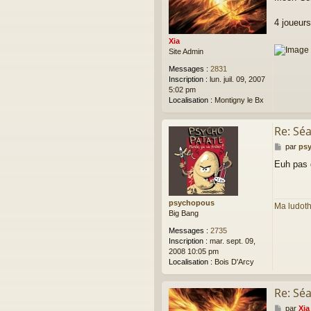
s
s
a
4 joueurs
g
Xia
e
Site Admin
Messages :
2831
Inscription :
lun. juil. 09, 2007
5:02 pm
Localisation :
Montigny le Bx
Re: Sé
M
par
ps
e
Euh pas 
s
s
a
g
psychopous
Ma ludot
e
Big Bang
Messages :
2735
Inscription :
mar. sept. 09,
2008 10:05 pm
Localisation :
Bois D'Arcy
Re: Sé
M
par
Xia