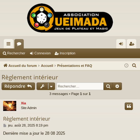
ac
or
on
ns
Rechercher
Connexion
Inscription
co
u
ne
cri
R
Accueil du forum
Accueil
Présentations et FAQ
ur
m
xi
pti
e
Règlement intérieur
c
ci
s
on
on
Rechercher
Recherch
Répondre
h
s
e
3 messages • Page
1
sur
1
r
Xia
c
Site Admin
h
Règlement intérieur
e
M
jeu. août 28, 2025 8:19 pm
r
e
Dernière mise a jour le 28 08 2025
s
s