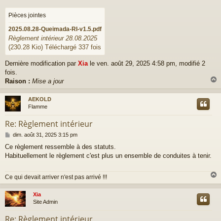
a
g
Pièces jointes
e
2025.08.28-Queimada-RI-v1.5.pdf
Règlement intérieur 28.08.2025
(230.28 Kio) Téléchargé 337 fois
Dernière modification par
Xia
le ven. août 29, 2025 4:58 pm, modifié 2
fois.
Raison :
Mise a jour
AEKOLD
t
Flamme
Re: Règlement intérieur
M
dim. août 31, 2025 3:15 pm
e
Ce règlement ressemble à des statuts.
s
Habituellement le règlement c'est plus un ensemble de conduites à tenir.
s
a
g
Ce qui devait arriver n'est pas arrivé !!!
e
Xia
t
Site Admin
Re: Règlement intérieur