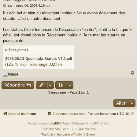
M
sam. sept. 06, 2025 4:19 pm
e
Il s'agit bel et bien du règlement intérieur. Nous avons également des
s
statuts, c'est un autre document.
s
a
g
Les statuts fixent les bases de l'association "en dur", et dit a la fin que le
e
détail est donné dans le Règlement intérieur. Je te met les statuts en
pièce jointe.
Pièces jointes
2025.06.13-Queimada-Statuts-V1.2.pdf
(126.75 Kio) Téléchargé 332 fois
Répondre
t
3 messages • Page
1
sur
1
Aller
Accueil du forum
Supprimer les cookies
Fuseau horaire sur
UTC+02:00
Développé par
phpBB
® Forum Software © phpBB Limited
Style par
Arty
- phpBB 3.3 par MrGaby
Traduction française officielle
©
Qiaeru