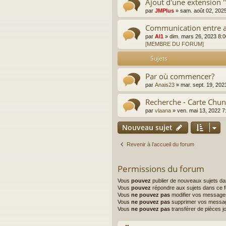
Ajout d'une extension
par
JMPlus
»
sam. août 02, 202
Communication entre a
par
Al1
»
dim. mars 26, 2023 8:
[MEMBRE DU FORUM]
Sujets
Par où commencer?
par
Anais23
»
mar. sept. 19, 202
Recherche - Carte Chun
par
vlaana
»
ven. mai 13, 2022 
Nouveau sujet
Revenir à l’accueil du forum
Permissions du forum
Vous
pouvez
publier de nouveaux sujets d
Vous
pouvez
répondre aux sujets dans ce 
Vous
ne pouvez pas
modifier vos message
Vous
ne pouvez pas
supprimer vos messa
Vous
ne pouvez pas
transférer de pièces j