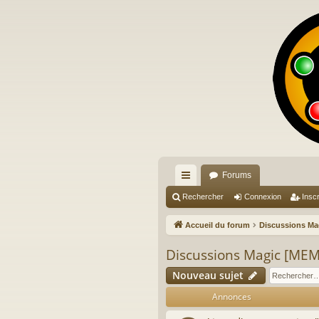
Forums
ac
Rechercher
Connexion
Inscr
co
Accueil du forum
Discussions M
ur
Discussions Magic [M
ci
Nouveau sujet
s
Annonces