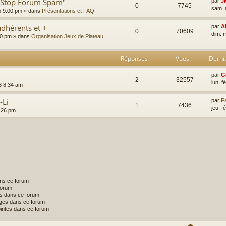
 "Stop Forum Spam"
par
J
0
7745
sam. 
5 9:00 pm
» dans
Présentations et FAQ
dhérents et +
par
A
0
70609
dim. 
00 pm
» dans
Organisation Jeux de Plateau
Réponses
Vues
Derni
par
G
2
32557
lun. f
3 8:34 am
-Li
par
Fa
1
7436
jeu. f
7:26 pm
ans ce forum
forum
s dans ce forum
ges dans ce forum
ointes dans ce forum