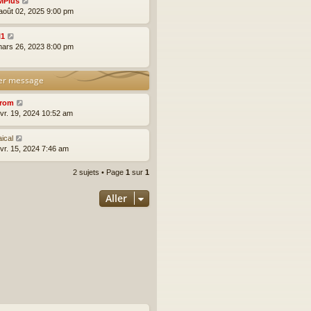
MPlus
août 02, 2025 9:00 pm
l1
mars 26, 2023 8:00 pm
er message
rom
évr. 19, 2024 10:52 am
ical
évr. 15, 2024 7:46 am
2 sujets • Page
1
sur
1
Aller