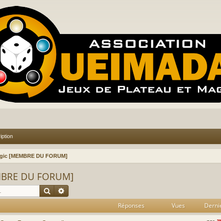
iption
agic [MEMBRE DU FORUM]
EMBRE DU FORUM]
Rechercher
Recherche avancée
Réponses
Vues
Derni