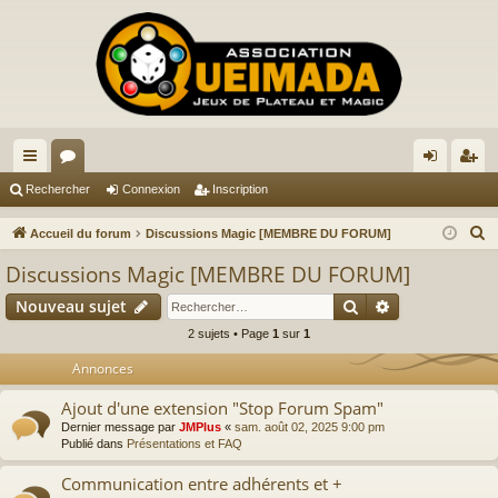
ac
or
on
ns
Rechercher
Connexion
Inscription
co
u
ne
cri
R
Accueil du forum
Discussions Magic [MEMBRE DU FORUM]
ur
m
xi
pti
e
Discussions Magic [MEMBRE DU FORUM]
c
ci
s
on
on
Rechercher
Recherche av
Nouveau sujet
h
s
e
2 sujets • Page
1
sur
1
r
Annonces
c
Ajout d'une extension "Stop Forum Spam"
h
Dernier message par
JMPlus
«
sam. août 02, 2025 9:00 pm
e
Publié dans
Présentations et FAQ
r
Communication entre adhérents et +