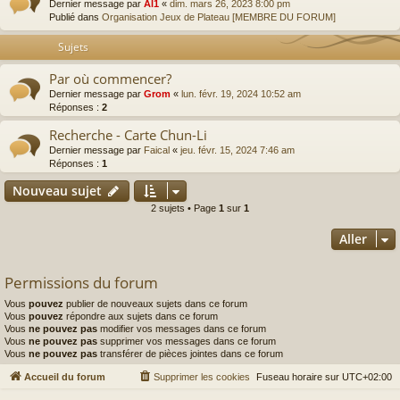
Dernier message par
Al1
«
dim. mars 26, 2023 8:00 pm
Publié dans
Organisation Jeux de Plateau [MEMBRE DU FORUM]
Sujets
Par où commencer?
Dernier message par
Grom
«
lun. févr. 19, 2024 10:52 am
Réponses :
2
Recherche - Carte Chun-Li
Dernier message par
Faical
«
jeu. févr. 15, 2024 7:46 am
Réponses :
1
Nouveau sujet
2 sujets • Page
1
sur
1
Aller
Permissions du forum
Vous
pouvez
publier de nouveaux sujets dans ce forum
Vous
pouvez
répondre aux sujets dans ce forum
Vous
ne pouvez pas
modifier vos messages dans ce forum
Vous
ne pouvez pas
supprimer vos messages dans ce forum
Vous
ne pouvez pas
transférer de pièces jointes dans ce forum
Accueil du forum
Supprimer les cookies
Fuseau horaire sur
UTC+02:00