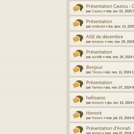
Présentation Cautou : Q
par
Cautou
»
mar. avr. 01, 2025
Présentation
par
emilioslot
»
lun. janv. 13, 20
AGE de décembre
par
benares
»
ven. nov. 29, 202
Présentation
par
aurelllb
»
mar. nov. 26, 2024
Bonjour
par
Téross
»
lun. nov. 11, 2024 
Présentation
par
Yamina
»
jeu. nov. 07, 2024 
helloasso
par
benares
»
jeu. oct. 10, 2024
Honoré
par
Honore
»
mar. juil. 23, 2024
Présentation d'Annah
par
Annah
»
sam. mai 25, 2024 