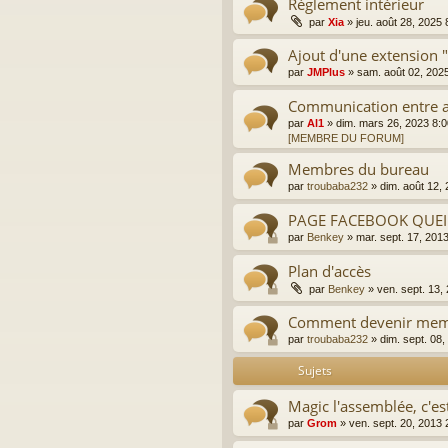
Règlement intérieur
par
Xia
»
jeu. août 28, 2025
Ajout d'une extension
par
JMPlus
»
sam. août 02, 202
Communication entre a
par
Al1
»
dim. mars 26, 2023 8:
[MEMBRE DU FORUM]
Membres du bureau
par
troubaba232
»
dim. août 12,
PAGE FACEBOOK QUE
par
Benkey
»
mar. sept. 17, 201
Plan d'accès
par
Benkey
»
ven. sept. 13,
Comment devenir membr
par
troubaba232
»
dim. sept. 08
Sujets
Magic l'assemblée, c'es
par
Grom
»
ven. sept. 20, 2013