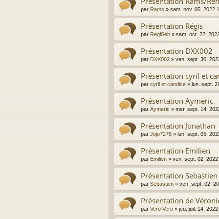
Présentation Rams/Ré
par
Rams
»
sam. nov. 05, 2022 
Présentation Régis
par
RegiSeb
»
sam. oct. 22, 202
Présentation DXX002
par
DXX002
»
ven. sept. 30, 20
Présentation cyril et ca
par
cyril et candice
»
lun. sept. 
Présentation Aymeric
par
Aymeric
»
mer. sept. 14, 20
Présentation Jonathan
par
Jojo7278
»
lun. sept. 05, 20
Présentation Emilien
par
Emilien
»
ven. sept. 02, 2022
Présentation Sebastien
par
Sebastien
»
ven. sept. 02, 2
Présentation de Véron
par
Vero Vero
»
jeu. juil. 14, 202