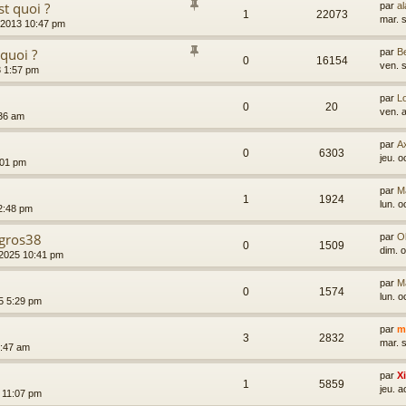
st quoi ?
par
al
1
22073
mar. 
, 2013 10:47 pm
 quoi ?
par
B
0
16154
ven. 
3 1:57 pm
par
Lo
0
20
ven. 
:36 am
par
A
0
6303
jeu. o
9:01 pm
par
M
1
1924
lun. o
12:48 pm
rgros38
par
Ol
0
1509
dim. 
, 2025 10:41 pm
par
M
0
1574
lun. o
25 5:29 pm
par
m
3
2832
mar. 
0:47 am
par
X
1
5859
jeu. 
 11:07 pm