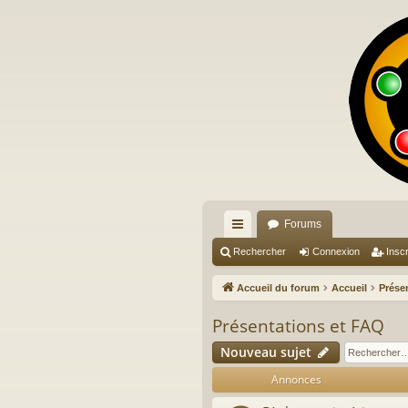
Forums
ac
Rechercher
Connexion
Inscr
co
Accueil du forum
Accueil
Prése
ur
Présentations et FAQ
ci
Nouveau sujet
s
Annonces