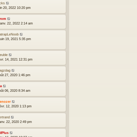
icks
uin 20, 2022 10:20 pm
rom
janv. 22, 2022 2:14 am
atrapLeNoob
juin 19, 2021 5:35 pm
euble
avr. 14, 2021 12:31 pm
agzdag
août 27, 2020 1:46 pm
ia
août 06, 2020 8:34 am
enozer
févr. 12, 2020 1:13 pm
ertrand
janv. 22, 2020 2:49 pm
MPlus