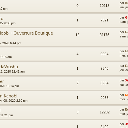
par
h
0
10118
lun. j
:20 pm
ru
par
G
1
7521
sam. 
022 6:30 pm
Noob + Ouverture Boutique
par
R
12
31175
sam. 
5, 2020 6:44 pm
par
M
4
9994
mer. 
 10:15 am
ndaWushu
par
D
1
8945
jeu. 
23, 2020 12:41 am
er
par
X
2
8984
jeu. 
 2020 10:14 pm
an Kenobi
par
M
1
9933
mer. 
vr. 08, 2020 2:30 pm
d
par
B
3
12232
mer. 
9 11:21 pm
par
J
1
8402