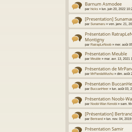
Barnum Asmodee
par
hicks
»
lun. juin 20, 2022 10
[Presentation] Sunama
par
Sunamaru
»
ven. janv. 21, 2
Présentation RatrapLe
Montigny
par
RatrapLeNoob
»
mer. août 0
Présentation Meuble
par
Meuble
»
mar. avr. 13, 2021
Présentation de MrPa
par
MrPandaWushu
»
dim. août 
Présentation BuccanHe
par
BuccanHeer
»
lun. août 03,
Présentation Noobi-W
par
Noobi-Wan Kenobi
»
sam. fé
[Présentation] Bertran
par
Bertrand
»
lun. nov. 04, 201
Présentation Samir