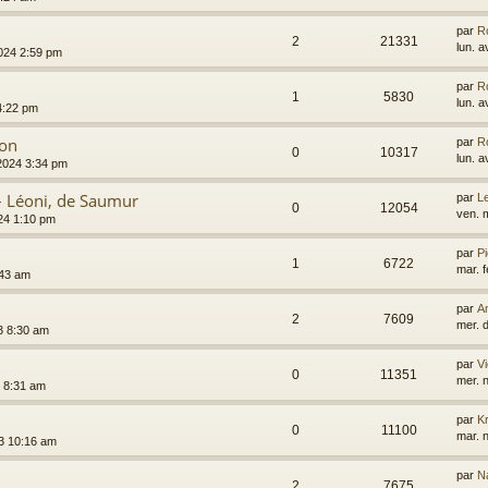
par
R
2
21331
lun. a
024 2:59 pm
par
R
1
5830
lun. a
 4:22 pm
on
par
R
0
10317
lun. a
 2024 3:34 pm
– Léoni, de Saumur
par
L
0
12054
ven. 
24 1:10 pm
par
Pi
1
6722
mar. 
:43 am
par
A
2
7609
mer. 
3 8:30 am
par
Vi
0
11351
mer. 
3 8:31 am
par
K
0
11100
mar. 
23 10:16 am
par
N
2
7675