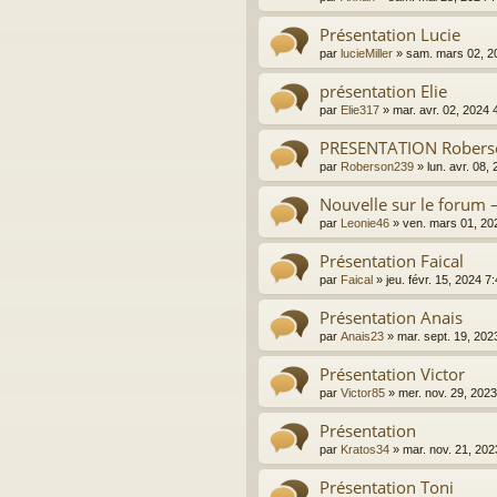
Présentation Lucie
par
lucieMiller
»
sam. mars 02, 2
présentation Elie
par
Elie317
»
mar. avr. 02, 2024
PRESENTATION Robers
par
Roberson239
»
lun. avr. 08,
Nouvelle sur le forum 
par
Leonie46
»
ven. mars 01, 20
Présentation Faical
par
Faical
»
jeu. févr. 15, 2024 7
Présentation Anais
par
Anais23
»
mar. sept. 19, 202
Présentation Victor
par
Victor85
»
mer. nov. 29, 202
Présentation
par
Kratos34
»
mar. nov. 21, 20
Présentation Toni