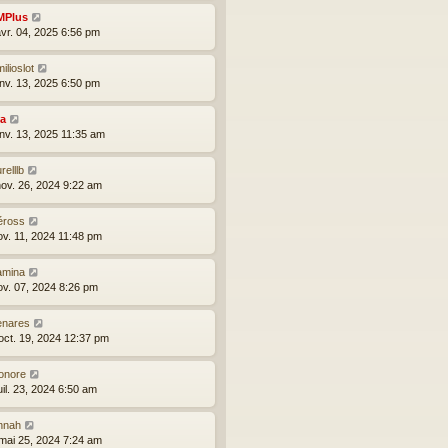
MPlus
avr. 04, 2025 6:56 pm
ilioslot
anv. 13, 2025 6:50 pm
ia
anv. 13, 2025 11:35 am
relllb
nov. 26, 2024 9:22 am
éross
nov. 11, 2024 11:48 pm
amina
nov. 07, 2024 8:26 pm
enares
oct. 19, 2024 12:37 pm
onore
uil. 23, 2024 6:50 am
nnah
mai 25, 2024 7:24 am