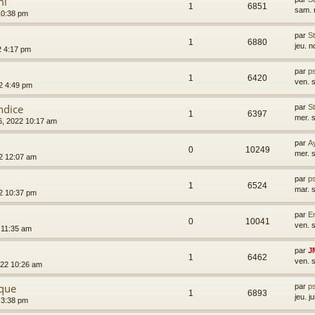
mi
1
6851
sam. 
10:38 pm
par
S
1
6880
jeu. 
2 4:17 pm
par
p
1
6420
ven. 
22 4:49 pm
ndice
par
S
1
6397
mer. 
26, 2022 10:17 am
par
A
0
10249
mer. 
22 12:07 am
par
p
1
6524
mar. 
22 10:37 pm
par
Em
0
10041
ven. 
 11:35 am
par
J
1
6462
ven. 
022 10:26 am
ique
par
p
1
6893
jeu. j
2 3:38 pm