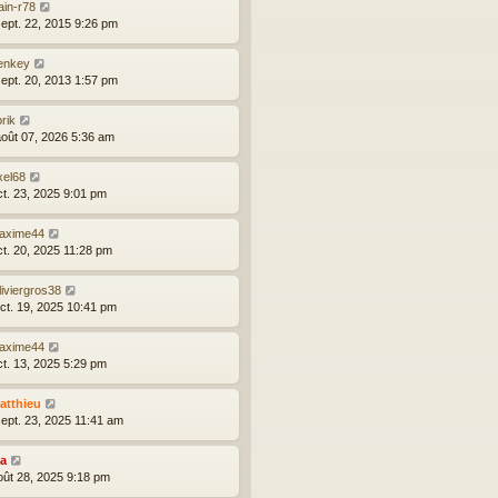
ain-r78
sept. 22, 2015 9:26 pm
enkey
sept. 20, 2013 1:57 pm
rik
août 07, 2026 5:36 am
xel68
ct. 23, 2025 9:01 pm
axime44
ct. 20, 2025 11:28 pm
iviergros38
oct. 19, 2025 10:41 pm
axime44
ct. 13, 2025 5:29 pm
atthieu
sept. 23, 2025 11:41 am
ia
août 28, 2025 9:18 pm