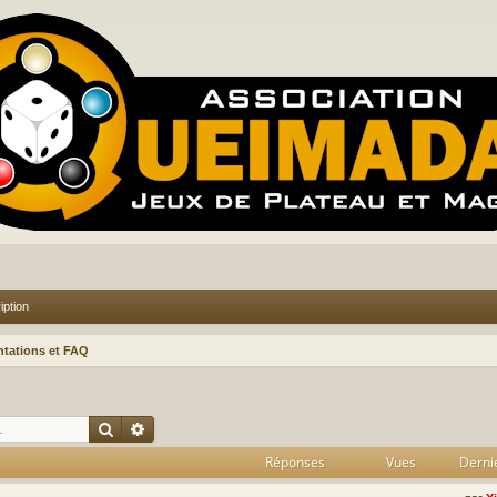
iption
ntations et FAQ
Rechercher
Recherche avancée
Réponses
Vues
Derni