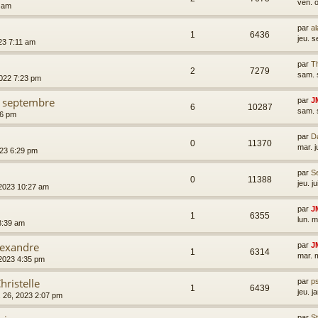
ven. 
9 am
par
al
1
6436
jeu. 
023 7:11 am
par
T
2
7279
sam. 
2022 7:23 pm
9 septembre
par
J
6
10287
sam. 
26 pm
par
D
0
11370
mar. j
2023 6:29 pm
par
Se
0
11388
jeu. j
3, 2023 10:27 am
par
J
1
6355
lun. 
8:39 am
lexandre
par
J
1
6314
mar. 
 2023 4:35 pm
hristelle
par
p
1
6439
jeu. j
v. 26, 2023 2:07 pm
par
S