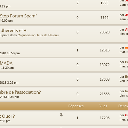
par
X
2
1990
sam. 
 8:19 pm
 "Stop Forum Spam"
par
J
0
7766
sam. 
5 9:00 pm
dhérents et +
par
A
0
70623
dim. 
00 pm
» dans
Organisation Jeux de Plateau
par
m
1
12616
mar. 
 2018 10:56 pm
IMADA
par
B
0
13072
mar. 
3 11:30 am
par
B
0
17608
ven. 
 2013 3:02 pm
e de l'association?
par
t
0
21556
dim. 
, 2013 9:34 pm
Réponses
Vues
Derni
t Quoi ?
par
G
1
17206
mer. 
 2:35 pm