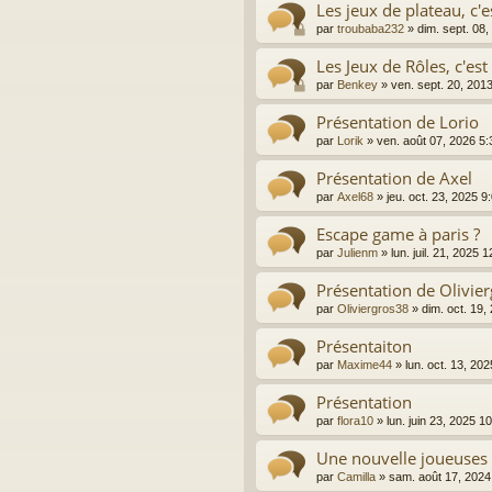
Les jeux de plateau, c'e
par
troubaba232
»
dim. sept. 08
Les Jeux de Rôles, c'est
par
Benkey
»
ven. sept. 20, 201
Présentation de Lorio
par
Lorik
»
ven. août 07, 2026 5
Présentation de Axel
par
Axel68
»
jeu. oct. 23, 2025 
Escape game à paris ?
par
Julienm
»
lun. juil. 21, 2025 
Présentation de Olivie
par
Oliviergros38
»
dim. oct. 19
Présentaiton
par
Maxime44
»
lun. oct. 13, 20
Présentation
par
flora10
»
lun. juin 23, 2025 1
Une nouvelle joueuses
par
Camilla
»
sam. août 17, 2024