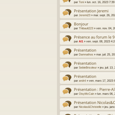
par
Toni
»
lun. oct. 16, 2023 7:3
Présentation Jeremi
par
Jeremi23
»
mar. sept. 26, 2
Bonjour
par
Thibault223
»
ven. nov. 04, 
Présence au forum le 
par
Al1
»
ven. sept. 08, 2023 4:
Présentation
par
Damnathos
»
mar. juil. 25, 
Présentation
par
SebleBricoleur
»
jeu. juil. 1
Présentation
par
andré
»
ven. mars 17, 2023 
Présentation : Pierre-A
par
OisyMcCain
»
lun. mars 06,
Présentation Nicolas&C
par
Nicolas&Christelle
»
jeu. jan