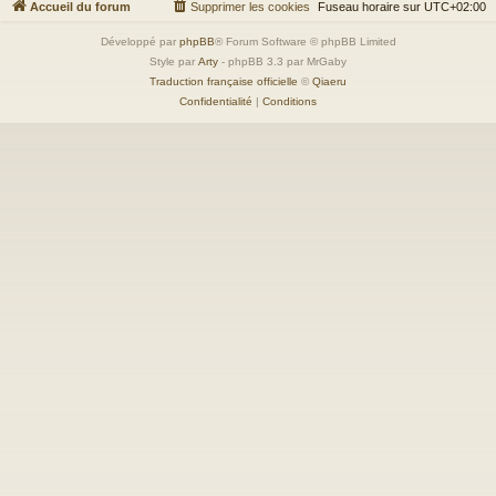
Accueil du forum
Supprimer les cookies
Fuseau horaire sur
UTC+02:00
Développé par
phpBB
® Forum Software © phpBB Limited
Style par
Arty
- phpBB 3.3 par MrGaby
Traduction française officielle
©
Qiaeru
Confidentialité
|
Conditions