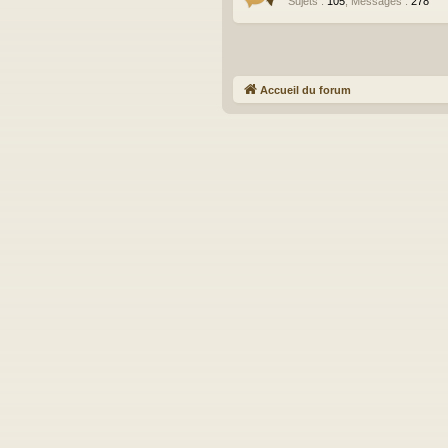
Sujets
:
105
,
Messages
:
278
Accueil du forum