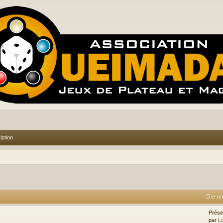
iption
Derni
Prése
par
Lo