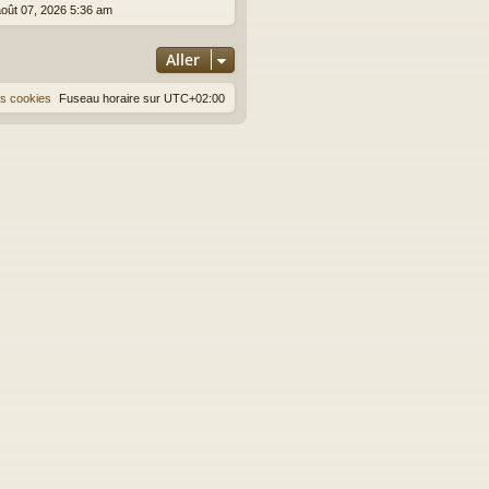
o
août 07, 2026 5:36 am
n
s
Aller
u
l
t
es cookies
Fuseau horaire sur
UTC+02:00
e
r
l
e
d
e
r
n
i
e
r
m
e
s
s
a
g
e