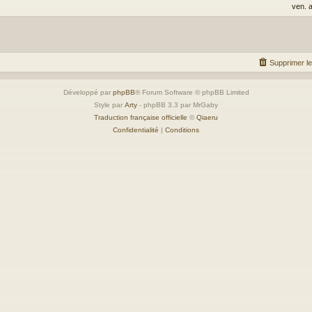
ven. 
Supprimer l
Développé par
phpBB
® Forum Software © phpBB Limited
Style par
Arty
- phpBB 3.3 par MrGaby
Traduction française officielle
©
Qiaeru
Confidentialité
|
Conditions