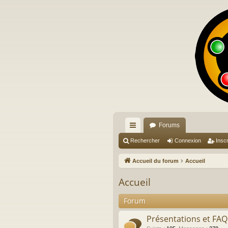
Forums
ac
Rechercher
Connexion
Inscr
co
Accueil du forum
Accueil
ur
Accueil
ci
Forum
s
Présentations et FAQ