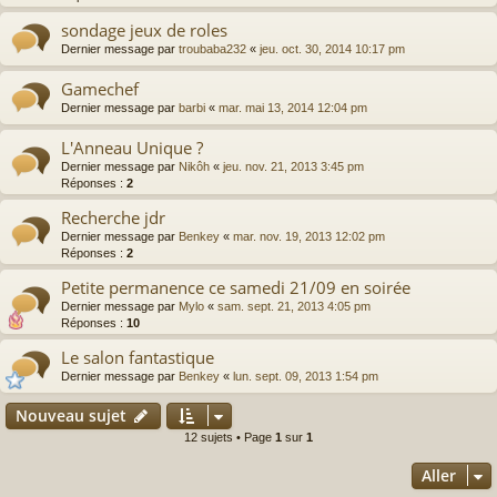
sondage jeux de roles
Dernier message par
troubaba232
«
jeu. oct. 30, 2014 10:17 pm
Gamechef
Dernier message par
barbi
«
mar. mai 13, 2014 12:04 pm
L'Anneau Unique ?
Dernier message par
Nikôh
«
jeu. nov. 21, 2013 3:45 pm
Réponses :
2
Recherche jdr
Dernier message par
Benkey
«
mar. nov. 19, 2013 12:02 pm
Réponses :
2
Petite permanence ce samedi 21/09 en soirée
Dernier message par
Mylo
«
sam. sept. 21, 2013 4:05 pm
Réponses :
10
Le salon fantastique
Dernier message par
Benkey
«
lun. sept. 09, 2013 1:54 pm
Nouveau sujet
12 sujets • Page
1
sur
1
Aller