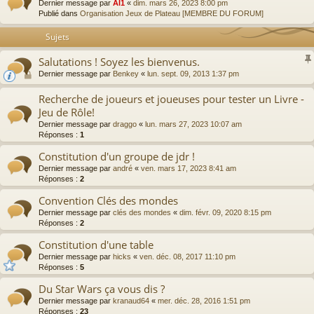
Dernier message par
Al1
«
dim. mars 26, 2023 8:00 pm
Publié dans
Organisation Jeux de Plateau [MEMBRE DU FORUM]
Sujets
Salutations ! Soyez les bienvenus.
Dernier message par
Benkey
«
lun. sept. 09, 2013 1:37 pm
Recherche de joueurs et joueuses pour tester un Livre -
Jeu de Rôle!
Dernier message par
draggo
«
lun. mars 27, 2023 10:07 am
Réponses :
1
Constitution d'un groupe de jdr !
Dernier message par
andré
«
ven. mars 17, 2023 8:41 am
Réponses :
2
Convention Clés des mondes
Dernier message par
clés des mondes
«
dim. févr. 09, 2020 8:15 pm
Réponses :
2
Constitution d'une table
Dernier message par
hicks
«
ven. déc. 08, 2017 11:10 pm
Réponses :
5
Du Star Wars ça vous dis ?
Dernier message par
kranaud64
«
mer. déc. 28, 2016 1:51 pm
Réponses :
23