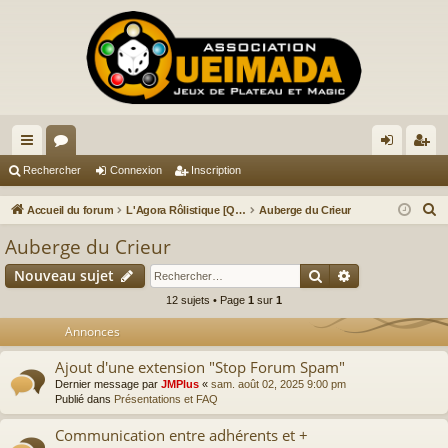
ac
or
on
ns
Rechercher
Connexion
Inscription
co
u
ne
cri
R
Accueil du forum
L'Agora Rôlistique [QUEIMADIEN]
Auberge du Crieur
ur
m
xi
pti
e
Auberge du Crieur
c
ci
s
on
on
Rechercher
Recherche av
Nouveau sujet
h
s
e
12 sujets • Page
1
sur
1
r
Annonces
c
Ajout d'une extension "Stop Forum Spam"
h
Dernier message par
JMPlus
«
sam. août 02, 2025 9:00 pm
e
Publié dans
Présentations et FAQ
r
Communication entre adhérents et +