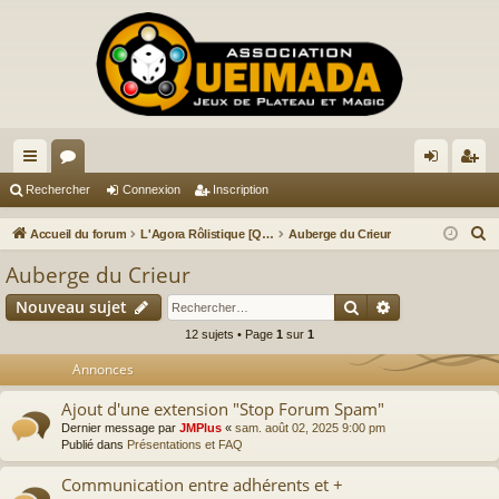
ac
or
on
ns
Rechercher
Connexion
Inscription
co
u
ne
cri
R
Accueil du forum
L'Agora Rôlistique [QUEIMADIEN]
Auberge du Crieur
ur
m
xi
pti
e
Auberge du Crieur
c
ci
s
on
on
Rechercher
Recherche av
Nouveau sujet
h
s
e
12 sujets • Page
1
sur
1
r
Annonces
c
Ajout d'une extension "Stop Forum Spam"
h
Dernier message par
JMPlus
«
sam. août 02, 2025 9:00 pm
e
Publié dans
Présentations et FAQ
r
Communication entre adhérents et +