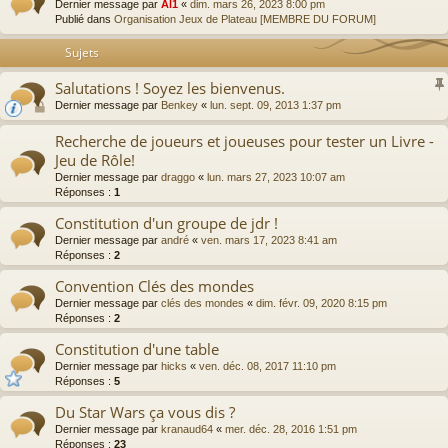
Dernier message par
Al1
«
dim. mars 26, 2023 8:00 pm
Publié dans
Organisation Jeux de Plateau [MEMBRE DU FORUM]
Sujets
Salutations ! Soyez les bienvenus.
Dernier message par
Benkey
«
lun. sept. 09, 2013 1:37 pm
Recherche de joueurs et joueuses pour tester un Livre -
Jeu de Rôle!
Dernier message par
draggo
«
lun. mars 27, 2023 10:07 am
Réponses :
1
Constitution d'un groupe de jdr !
Dernier message par
andré
«
ven. mars 17, 2023 8:41 am
Réponses :
2
Convention Clés des mondes
Dernier message par
clés des mondes
«
dim. févr. 09, 2020 8:15 pm
Réponses :
2
Constitution d'une table
Dernier message par
hicks
«
ven. déc. 08, 2017 11:10 pm
Réponses :
5
Du Star Wars ça vous dis ?
Dernier message par
kranaud64
«
mer. déc. 28, 2016 1:51 pm
Réponses :
23