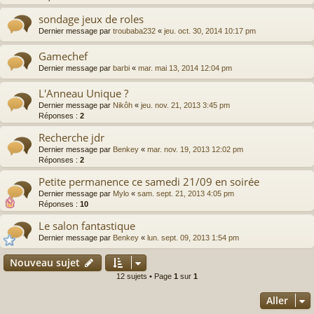
sondage jeux de roles
Dernier message par
troubaba232
«
jeu. oct. 30, 2014 10:17 pm
Gamechef
Dernier message par
barbi
«
mar. mai 13, 2014 12:04 pm
L'Anneau Unique ?
Dernier message par
Nikôh
«
jeu. nov. 21, 2013 3:45 pm
Réponses :
2
Recherche jdr
Dernier message par
Benkey
«
mar. nov. 19, 2013 12:02 pm
Réponses :
2
Petite permanence ce samedi 21/09 en soirée
Dernier message par
Mylo
«
sam. sept. 21, 2013 4:05 pm
Réponses :
10
Le salon fantastique
Dernier message par
Benkey
«
lun. sept. 09, 2013 1:54 pm
Nouveau sujet
12 sujets • Page
1
sur
1
Aller