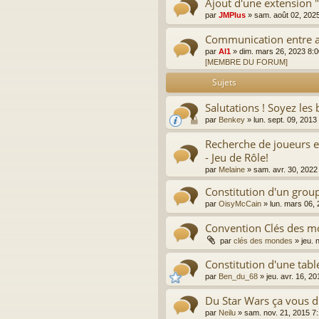
Ajout d'une extension
par
JMPlus
»
sam. août 02, 202
Communication entre a
par
Al1
»
dim. mars 26, 2023 8:
[MEMBRE DU FORUM]
Sujets
Salutations ! Soyez les
par
Benkey
»
lun. sept. 09, 201
Recherche de joueurs e
- Jeu de Rôle!
par
Melaine
»
sam. avr. 30, 2022
Constitution d'un group
par
OisyMcCain
»
lun. mars 06,
Convention Clés des 
par
clés des mondes
»
jeu. 
Constitution d'une tabl
par
Ben_du_68
»
jeu. avr. 16, 2
Du Star Wars ça vous di
par
Neilu
»
sam. nov. 21, 2015 7