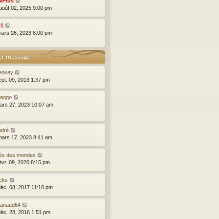
MPlus
août 02, 2025 9:00 pm
l1
mars 26, 2023 8:00 pm
er message
enkey
sept. 09, 2013 1:37 pm
raggo
mars 27, 2023 10:07 am
ndré
mars 17, 2023 8:41 am
lés des mondes
févr. 09, 2020 8:15 pm
icks
déc. 08, 2017 11:10 pm
ranaud64
déc. 28, 2016 1:51 pm