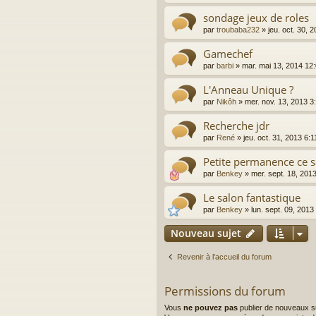
sondage jeux de roles
par
troubaba232
»
jeu. oct. 30, 
Gamechef
par
barbi
»
mar. mai 13, 2014 12
L'Anneau Unique ?
par
Nikôh
»
mer. nov. 13, 2013 3
Recherche jdr
par
René
»
jeu. oct. 31, 2013 6:
Petite permanence ce 
par
Benkey
»
mer. sept. 18, 201
Le salon fantastique
par
Benkey
»
lun. sept. 09, 201
Nouveau sujet
Revenir à l’accueil du forum
Permissions du forum
Vous
ne pouvez pas
publier de nouveaux s