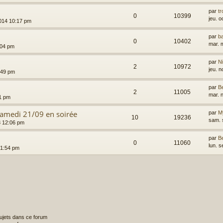
par
t
0
10399
jeu. 
2014 10:17 pm
par
ba
0
10402
mar. 
:04 pm
par
N
2
10972
jeu. 
:49 pm
par
B
2
11005
mar. 
11 pm
samedi 21/09 en soirée
par
M
10
19236
sam. 
3 12:06 pm
par
B
0
11060
lun. 
3 1:54 pm
ujets dans ce forum