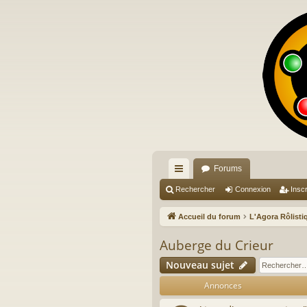
Forums
ac
Rechercher
Connexion
Inscr
co
Accueil du forum
L'Agora Rôlist
ur
Auberge du Crieur
ci
Nouveau sujet
s
Annonces