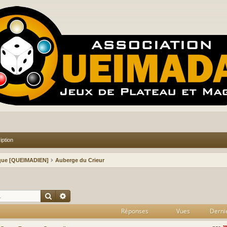
iption
ique [QUEIMADIEN]
Auberge du Crieur
Rechercher
Recherche avancée
Réponses
Vues
Derni