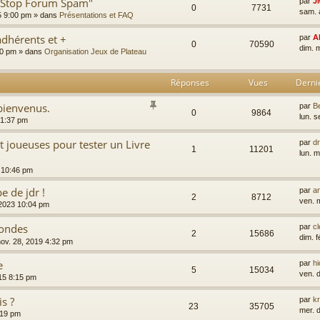
 "Stop Forum Spam"
par
J
0
7731
sam. 
5 9:00 pm
» dans
Présentations et FAQ
dhérents et +
par
A
0
70590
dim. 
00 pm
» dans
Organisation Jeux de Plateau
Réponses
Vues
Derni
 bienvenus.
par
B
0
9864
lun. 
3 1:37 pm
t joueuses pour tester un Livre
par
d
1
11201
lun. 
 10:46 pm
e de jdr !
par
a
2
8712
ven. 
 2023 10:04 pm
mondes
par
c
2
15686
dim. 
nov. 28, 2019 4:32 pm
e
par
h
5
15034
ven. 
015 8:15 pm
s ?
par
k
23
35705
mer. 
:19 pm