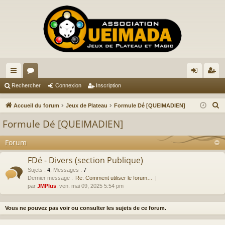
ac
or
on
ns
Rechercher
Connexion
Inscription
co
u
ne
cri
R
Accueil du forum
Jeux de Plateau
Formule Dé [QUEIMADIEN]
ur
m
xi
pti
e
Formule Dé [QUEIMADIEN]
c
ci
s
on
on
h
Forum
s
e
FDé - Divers (section Publique)
r
Sujets
:
4
,
Messages
:
7
c
Dernier message :
Re: Comment utiliser le forum…
h
par
JMPlus
, ven. mai 09, 2025 5:54 pm
e
r
Vous ne pouvez pas voir ou consulter les sujets de ce forum.