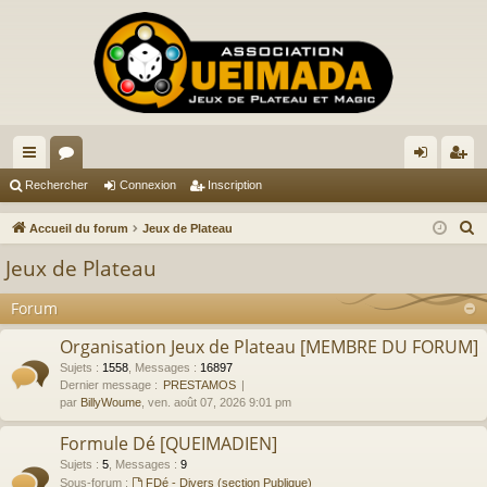
ac
or
on
ns
Rechercher
Connexion
Inscription
co
u
ne
cri
R
Accueil du forum
Jeux de Plateau
ur
m
xi
pti
e
Jeux de Plateau
c
ci
s
on
on
h
Forum
s
e
Organisation Jeux de Plateau [MEMBRE DU FORUM]
r
Sujets
:
1558
,
Messages
:
16897
c
Dernier message :
PRESTAMOS
h
par
BillyWoume
, ven. août 07, 2026 9:01 pm
e
Formule Dé [QUEIMADIEN]
r
Sujets
:
5
,
Messages
:
9
Sous-forum :
FDé - Divers (section Publique)