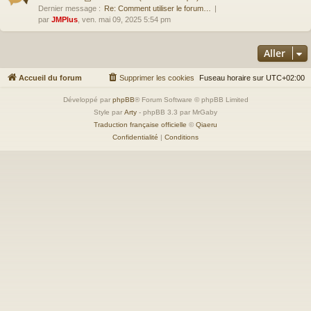
Dernier message :
Re: Comment utiliser le forum…
par
JMPlus
, ven. mai 09, 2025 5:54 pm
Aller
Accueil du forum
Supprimer les cookies
Fuseau horaire sur
UTC+02:00
Développé par
phpBB
® Forum Software © phpBB Limited
Style par
Arty
- phpBB 3.3 par MrGaby
Traduction française officielle
©
Qiaeru
Confidentialité
|
Conditions