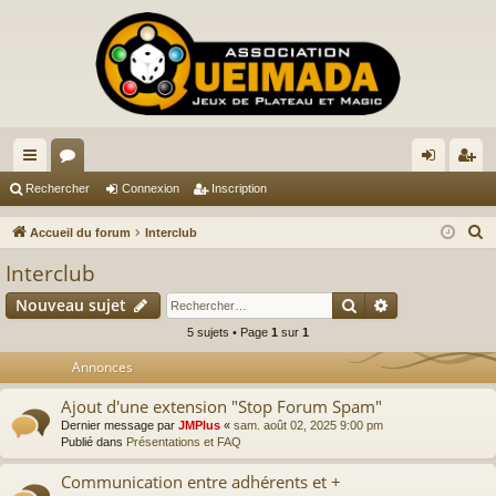
ac
or
on
ns
Rechercher
Connexion
Inscription
co
u
ne
cri
R
Accueil du forum
Interclub
ur
m
xi
pti
e
Interclub
c
ci
s
on
on
Rechercher
Recherche av
Nouveau sujet
h
s
e
5 sujets • Page
1
sur
1
r
Annonces
c
Ajout d'une extension "Stop Forum Spam"
h
Dernier message par
JMPlus
«
sam. août 02, 2025 9:00 pm
e
Publié dans
Présentations et FAQ
r
Communication entre adhérents et +