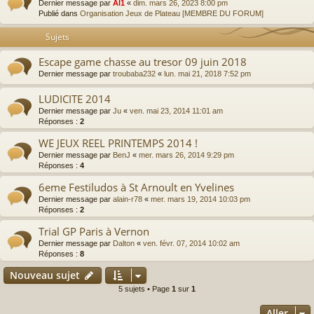
Dernier message par
Al1
«
dim. mars 26, 2023 8:00 pm
Publié dans
Organisation Jeux de Plateau [MEMBRE DU FORUM]
Sujets
Escape game chasse au tresor 09 juin 2018
Dernier message par
troubaba232
«
lun. mai 21, 2018 7:52 pm
LUDICITE 2014
Dernier message par
Ju
«
ven. mai 23, 2014 11:01 am
Réponses :
2
WE JEUX REEL PRINTEMPS 2014 !
Dernier message par
BenJ
«
mer. mars 26, 2014 9:29 pm
Réponses :
4
6eme Festiludos à St Arnoult en Yvelines
Dernier message par
alain-r78
«
mer. mars 19, 2014 10:03 pm
Réponses :
2
Trial GP Paris à Vernon
Dernier message par
Dalton
«
ven. févr. 07, 2014 10:02 am
Réponses :
8
Nouveau sujet
5 sujets • Page
1
sur
1
Aller