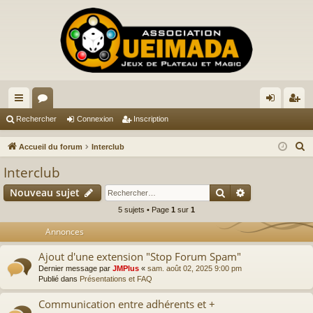
ac
or
on
ns
Rechercher
Connexion
Inscription
co
u
ne
cri
R
Accueil du forum
Interclub
ur
m
xi
pti
e
Interclub
c
ci
s
on
on
Rechercher
Recherche av
Nouveau sujet
h
s
e
5 sujets • Page
1
sur
1
r
Annonces
c
Ajout d'une extension "Stop Forum Spam"
h
Dernier message par
JMPlus
«
sam. août 02, 2025 9:00 pm
e
Publié dans
Présentations et FAQ
r
Communication entre adhérents et +