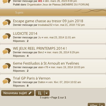
Dernier message par
Al1
«
dim. mars 26, 2023 8:00 pm
Publié dans
Organisation Jeux de Plateau [MEMBRE DU FORUM]
Sujets
Escape game chasse au tresor 09 juin 2018
Dernier message par
troubaba232
«
lun. mai 21, 2018 7:52 pm
LUDICITE 2014
Dernier message par
Ju
«
ven. mai 23, 2014 11:01 am
Réponses :
2
WE JEUX REEL PRINTEMPS 2014 !
Dernier message par
BenJ
«
mer. mars 26, 2014 9:29 pm
Réponses :
4
6eme Festiludos à St Arnoult en Yvelines
Dernier message par
alain-r78
«
mer. mars 19, 2014 10:03 pm
Réponses :
2
Trial GP Paris à Vernon
Dernier message par
Dalton
«
ven. févr. 07, 2014 10:02 am
Réponses :
8
Nouveau sujet
5 sujets • Page
1
sur
1
Aller