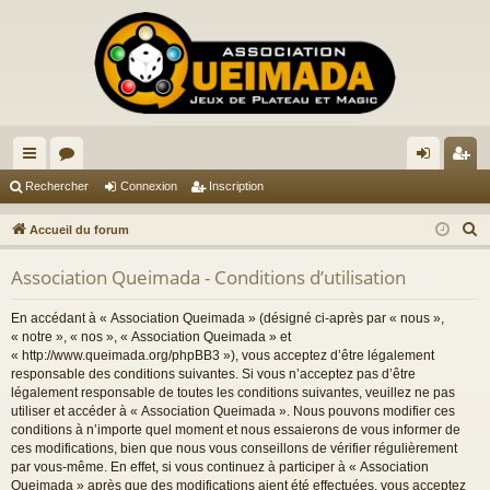
ac
or
on
ns
Rechercher
Connexion
Inscription
co
u
ne
cri
R
Accueil du forum
ur
m
xi
pti
e
Association Queimada - Conditions d’utilisation
c
ci
s
on
on
h
s
En accédant à « Association Queimada » (désigné ci-après par « nous »,
e
« notre », « nos », « Association Queimada » et
r
« http://www.queimada.org/phpBB3 »), vous acceptez d’être légalement
responsable des conditions suivantes. Si vous n’acceptez pas d’être
c
légalement responsable de toutes les conditions suivantes, veuillez ne pas
h
utiliser et accéder à « Association Queimada ». Nous pouvons modifier ces
e
conditions à n’importe quel moment et nous essaierons de vous informer de
r
ces modifications, bien que nous vous conseillons de vérifier régulièrement
par vous-même. En effet, si vous continuez à participer à « Association
Queimada » après que des modifications aient été effectuées, vous acceptez