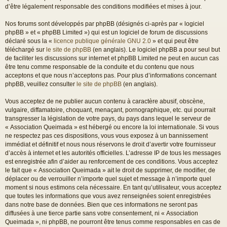
d’être légalement responsable des conditions modifiées et mises à jour.
Nos forums sont développés par phpBB (désignés ci-après par « logiciel
phpBB » et « phpBB Limited ») qui est un logiciel de forum de discussions
déclaré sous la «
licence publique générale GNU 2.0
» et qui peut être
téléchargé sur
le site de phpBB
(en anglais). Le logiciel phpBB a pour seul but
de faciliter les discussions sur internet et phpBB Limited ne peut en aucun cas
être tenu comme responsable de la conduite et du contenu que nous
acceptons et que nous n’acceptons pas. Pour plus d’informations concernant
phpBB, veuillez consulter
le site de phpBB
(en anglais).
Vous acceptez de ne publier aucun contenu à caractère abusif, obscène,
vulgaire, diffamatoire, choquant, menaçant, pornographique, etc. qui pourrait
transgresser la législation de votre pays, du pays dans lequel le serveur de
« Association Queimada » est hébergé ou encore la loi internationale. Si vous
ne respectez pas ces dispositions, vous vous exposez à un bannissement
immédiat et définitif et nous nous réservons le droit d’avertir votre fournisseur
d’accès à internet et les autorités officielles. L’adresse IP de tous les messages
est enregistrée afin d’aider au renforcement de ces conditions. Vous acceptez
le fait que « Association Queimada » ait le droit de supprimer, de modifier, de
déplacer ou de verrouiller n’importe quel sujet et message à n’importe quel
moment si nous estimons cela nécessaire. En tant qu’utilisateur, vous acceptez
que toutes les informations que vous avez renseignées soient enregistrées
dans notre base de données. Bien que ces informations ne seront pas
diffusées à une tierce partie sans votre consentement, ni « Association
Queimada », ni phpBB, ne pourront être tenus comme responsables en cas de