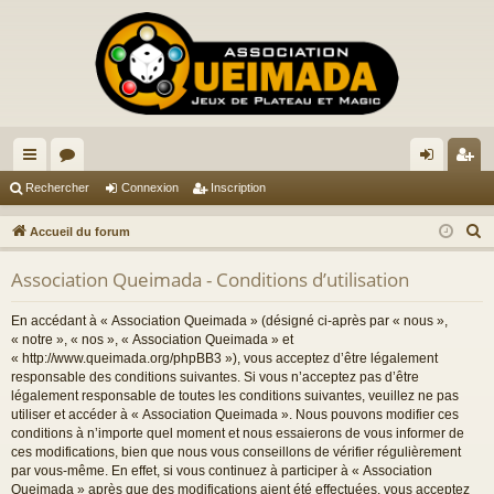
ac
or
on
ns
Rechercher
Connexion
Inscription
co
u
ne
cri
R
Accueil du forum
ur
m
xi
pti
e
Association Queimada - Conditions d’utilisation
c
ci
s
on
on
h
s
En accédant à « Association Queimada » (désigné ci-après par « nous »,
e
« notre », « nos », « Association Queimada » et
r
« http://www.queimada.org/phpBB3 »), vous acceptez d’être légalement
responsable des conditions suivantes. Si vous n’acceptez pas d’être
c
légalement responsable de toutes les conditions suivantes, veuillez ne pas
h
utiliser et accéder à « Association Queimada ». Nous pouvons modifier ces
e
conditions à n’importe quel moment et nous essaierons de vous informer de
r
ces modifications, bien que nous vous conseillons de vérifier régulièrement
par vous-même. En effet, si vous continuez à participer à « Association
Queimada » après que des modifications aient été effectuées, vous acceptez