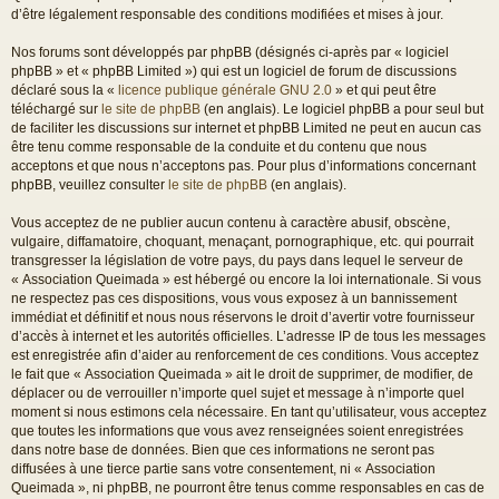
d’être légalement responsable des conditions modifiées et mises à jour.
Nos forums sont développés par phpBB (désignés ci-après par « logiciel
phpBB » et « phpBB Limited ») qui est un logiciel de forum de discussions
déclaré sous la «
licence publique générale GNU 2.0
» et qui peut être
téléchargé sur
le site de phpBB
(en anglais). Le logiciel phpBB a pour seul but
de faciliter les discussions sur internet et phpBB Limited ne peut en aucun cas
être tenu comme responsable de la conduite et du contenu que nous
acceptons et que nous n’acceptons pas. Pour plus d’informations concernant
phpBB, veuillez consulter
le site de phpBB
(en anglais).
Vous acceptez de ne publier aucun contenu à caractère abusif, obscène,
vulgaire, diffamatoire, choquant, menaçant, pornographique, etc. qui pourrait
transgresser la législation de votre pays, du pays dans lequel le serveur de
« Association Queimada » est hébergé ou encore la loi internationale. Si vous
ne respectez pas ces dispositions, vous vous exposez à un bannissement
immédiat et définitif et nous nous réservons le droit d’avertir votre fournisseur
d’accès à internet et les autorités officielles. L’adresse IP de tous les messages
est enregistrée afin d’aider au renforcement de ces conditions. Vous acceptez
le fait que « Association Queimada » ait le droit de supprimer, de modifier, de
déplacer ou de verrouiller n’importe quel sujet et message à n’importe quel
moment si nous estimons cela nécessaire. En tant qu’utilisateur, vous acceptez
que toutes les informations que vous avez renseignées soient enregistrées
dans notre base de données. Bien que ces informations ne seront pas
diffusées à une tierce partie sans votre consentement, ni « Association
Queimada », ni phpBB, ne pourront être tenus comme responsables en cas de