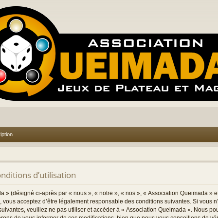
iption
ditions d’utilisation
 » (désigné ci-après par « nous », « notre », « nos », « Association Queimada » e
 vous acceptez d’être légalement responsable des conditions suivantes. Si vous n
suivantes, veuillez ne pas utiliser et accéder à « Association Queimada ». Nous po
rons de vous informer de ces modifications, bien que nous vous conseillons de vé