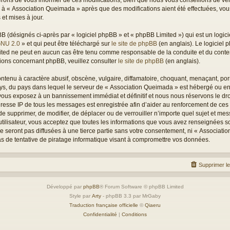
per à « Association Queimada » après que des modifications aient été effectuées, vo
et mises à jour.
(désignés ci-après par « logiciel phpBB » et « phpBB Limited ») qui est un logici
GNU 2.0
» et qui peut être téléchargé sur
le site de phpBB
(en anglais). Le logiciel p
mited ne peut en aucun cas être tenu comme responsable de la conduite et du con
tions concernant phpBB, veuillez consulter
le site de phpBB
(en anglais).
tenu à caractère abusif, obscène, vulgaire, diffamatoire, choquant, menaçant, porn
pays, du pays dans lequel le serveur de « Association Queimada » est hébergé ou enc
ous exposez à un bannissement immédiat et définitif et nous nous réservons le droit
L’adresse IP de tous les messages est enregistrée afin d’aider au renforcement de ces
 de supprimer, de modifier, de déplacer ou de verrouiller n’importe quel sujet et m
utilisateur, vous acceptez que toutes les informations que vous avez renseignées s
 seront pas diffusées à une tierce partie sans votre consentement, ni « Associati
 de tentative de piratage informatique visant à compromettre vos données.
Supprimer l
Développé par
phpBB
® Forum Software © phpBB Limited
Style par
Arty
- phpBB 3.3 par MrGaby
Traduction française officielle
©
Qiaeru
Confidentialité
|
Conditions