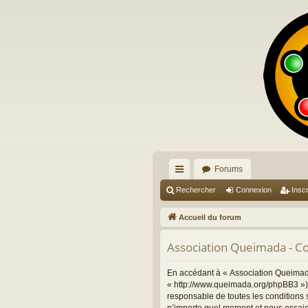
Forums
ac
Rechercher
Connexion
Inscr
co
Accueil du forum
ur
Association Queimada - Con
ci
s
En accédant à « Association Queimada
« http://www.queimada.org/phpBB3 »),
responsable de toutes les conditions 
n’importe quel moment et nous essaie