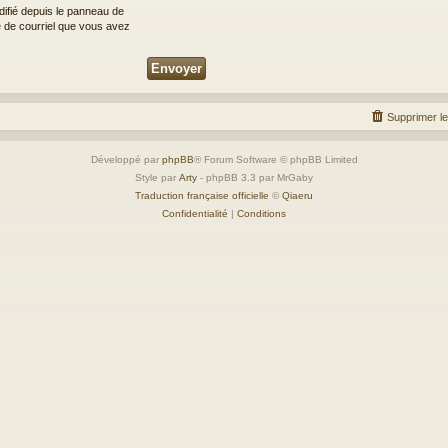
difié depuis le panneau de
esse de courriel que vous avez
Supprimer l
Développé par
phpBB
® Forum Software © phpBB Limited
Style par
Arty
- phpBB 3.3 par MrGaby
Traduction française officielle
©
Qiaeru
Confidentialité
|
Conditions