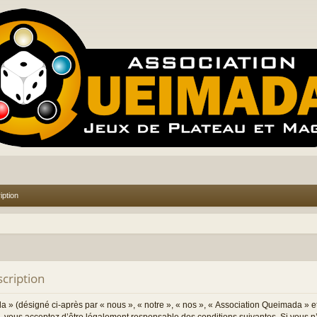
iption
cription
 » (désigné ci-après par « nous », « notre », « nos », « Association Queimada » e