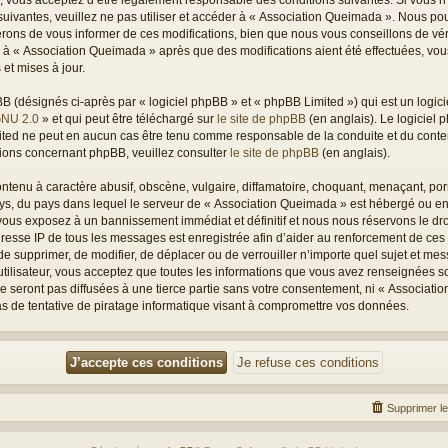
 vous acceptez d’être légalement responsable des conditions suivantes. Si vous n
suivantes, veuillez ne pas utiliser et accéder à « Association Queimada ». Nous po
rons de vous informer de ces modifications, bien que nous vous conseillons de vé
per à « Association Queimada » après que des modifications aient été effectuées, vo
et mises à jour.
(désignés ci-après par « logiciel phpBB » et « phpBB Limited ») qui est un logici
GNU 2.0
» et qui peut être téléchargé sur
le site de phpBB
(en anglais). Le logiciel p
mited ne peut en aucun cas être tenu comme responsable de la conduite et du con
tions concernant phpBB, veuillez consulter
le site de phpBB
(en anglais).
tenu à caractère abusif, obscène, vulgaire, diffamatoire, choquant, menaçant, porn
pays, du pays dans lequel le serveur de « Association Queimada » est hébergé ou enc
ous exposez à un bannissement immédiat et définitif et nous nous réservons le droit
L’adresse IP de tous les messages est enregistrée afin d’aider au renforcement de ces
 de supprimer, de modifier, de déplacer ou de verrouiller n’importe quel sujet et m
utilisateur, vous acceptez que toutes les informations que vous avez renseignées s
 seront pas diffusées à une tierce partie sans votre consentement, ni « Associati
 de tentative de piratage informatique visant à compromettre vos données.
Supprimer l