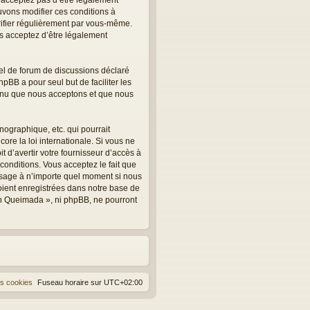
’acceptez pas d’être légalement
uvons modifier ces conditions à
rifier régulièrement par vous-même.
us acceptez d’être légalement
el de forum de discussions déclaré
hpBB a pour seul but de faciliter les
tenu que nous acceptons et que nous
ographique, etc. qui pourrait
ore la loi internationale. Si vous ne
 d’avertir votre fournisseur d’accès à
 conditions. Vous acceptez le fait que
essage à n’importe quel moment si nous
oient enregistrées dans notre base de
on Queimada », ni phpBB, ne pourront
es cookies
Fuseau horaire sur
UTC+02:00