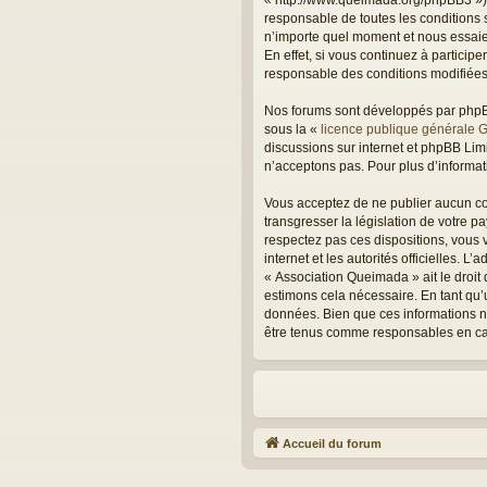
« http://www.queimada.org/phpBB3 »),
responsable de toutes les conditions 
n’importe quel moment et nous essaie
En effet, si vous continuez à partici
responsable des conditions modifiées 
Nos forums sont développés par phpBB 
sous la «
licence publique générale 
discussions sur internet et phpBB Li
n’acceptons pas. Pour plus d’informa
Vous acceptez de ne publier aucun con
transgresser la législation de votre 
respectez pas ces dispositions, vous v
internet et les autorités officielles. 
« Association Queimada » ait le droit
estimons cela nécessaire. En tant qu’
données. Bien que ces informations ne
être tenus comme responsables en cas
Accueil du forum