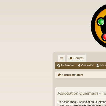
Forums
ac
Rechercher
Connexion
Inscr
co
Accueil du forum
ur
ci
Association Queimada - Ins
s
En accédant à « Association Queimada