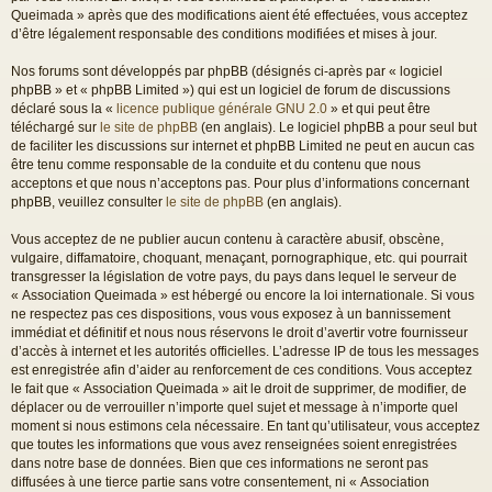
Queimada » après que des modifications aient été effectuées, vous acceptez
d’être légalement responsable des conditions modifiées et mises à jour.
Nos forums sont développés par phpBB (désignés ci-après par « logiciel
phpBB » et « phpBB Limited ») qui est un logiciel de forum de discussions
déclaré sous la «
licence publique générale GNU 2.0
» et qui peut être
téléchargé sur
le site de phpBB
(en anglais). Le logiciel phpBB a pour seul but
de faciliter les discussions sur internet et phpBB Limited ne peut en aucun cas
être tenu comme responsable de la conduite et du contenu que nous
acceptons et que nous n’acceptons pas. Pour plus d’informations concernant
phpBB, veuillez consulter
le site de phpBB
(en anglais).
Vous acceptez de ne publier aucun contenu à caractère abusif, obscène,
vulgaire, diffamatoire, choquant, menaçant, pornographique, etc. qui pourrait
transgresser la législation de votre pays, du pays dans lequel le serveur de
« Association Queimada » est hébergé ou encore la loi internationale. Si vous
ne respectez pas ces dispositions, vous vous exposez à un bannissement
immédiat et définitif et nous nous réservons le droit d’avertir votre fournisseur
d’accès à internet et les autorités officielles. L’adresse IP de tous les messages
est enregistrée afin d’aider au renforcement de ces conditions. Vous acceptez
le fait que « Association Queimada » ait le droit de supprimer, de modifier, de
déplacer ou de verrouiller n’importe quel sujet et message à n’importe quel
moment si nous estimons cela nécessaire. En tant qu’utilisateur, vous acceptez
que toutes les informations que vous avez renseignées soient enregistrées
dans notre base de données. Bien que ces informations ne seront pas
diffusées à une tierce partie sans votre consentement, ni « Association