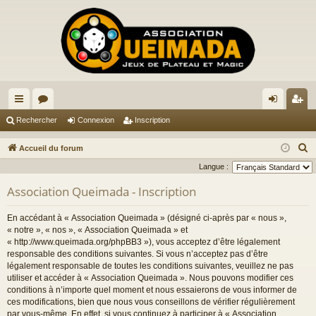
ac
or
on
ns
Rechercher
Connexion
Inscription
co
u
ne
cri
R
Accueil du forum
ur
m
xi
pti
e
Langue :
c
ci
s
on
on
Association Queimada - Inscription
h
s
e
En accédant à « Association Queimada » (désigné ci-après par « nous »,
r
« notre », « nos », « Association Queimada » et
c
« http://www.queimada.org/phpBB3 »), vous acceptez d’être légalement
responsable des conditions suivantes. Si vous n’acceptez pas d’être
h
légalement responsable de toutes les conditions suivantes, veuillez ne pas
e
utiliser et accéder à « Association Queimada ». Nous pouvons modifier ces
r
conditions à n’importe quel moment et nous essaierons de vous informer de
ces modifications, bien que nous vous conseillons de vérifier régulièrement
par vous-même. En effet, si vous continuez à participer à « Association