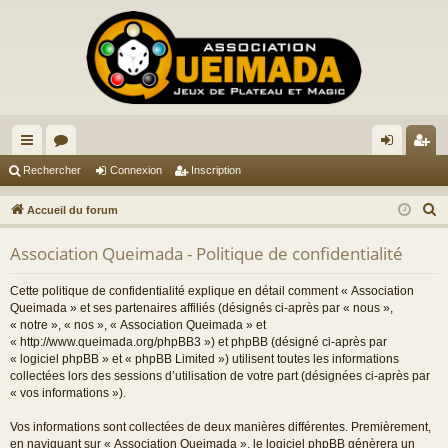
ac
or
on
ns
Rechercher
Connexion
Inscription
co
u
ne
cri
R
Accueil du forum
ur
m
xi
pti
e
Association Queimada - Politique de confidentialité
c
ci
s
on
on
h
s
Cette politique de confidentialité explique en détail comment « Association
e
Queimada » et ses partenaires affiliés (désignés ci-après par « nous »,
r
« notre », « nos », « Association Queimada » et
« http://www.queimada.org/phpBB3 ») et phpBB (désigné ci-après par
c
« logiciel phpBB » et « phpBB Limited ») utilisent toutes les informations
h
collectées lors des sessions d’utilisation de votre part (désignées ci-après par
e
« vos informations »).
r
Vos informations sont collectées de deux manières différentes. Premièrement,
en naviguant sur « Association Queimada », le logiciel phpBB génèrera un