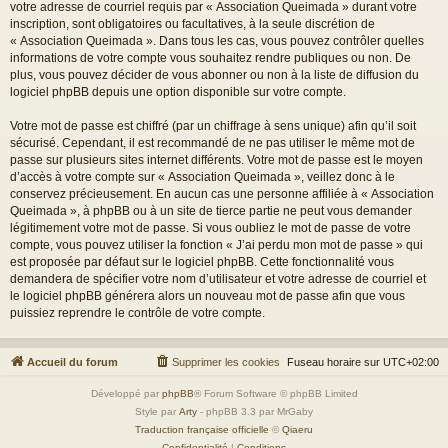
votre adresse de courriel requis par « Association Queimada » durant votre
inscription, sont obligatoires ou facultatives, à la seule discrétion de
« Association Queimada ». Dans tous les cas, vous pouvez contrôler quelles
informations de votre compte vous souhaitez rendre publiques ou non. De
plus, vous pouvez décider de vous abonner ou non à la liste de diffusion du
logiciel phpBB depuis une option disponible sur votre compte.
Votre mot de passe est chiffré (par un chiffrage à sens unique) afin qu’il soit
sécurisé. Cependant, il est recommandé de ne pas utiliser le même mot de
passe sur plusieurs sites internet différents. Votre mot de passe est le moyen
d’accès à votre compte sur « Association Queimada », veillez donc à le
conservez précieusement. En aucun cas une personne affiliée à « Association
Queimada », à phpBB ou à un site de tierce partie ne peut vous demander
légitimement votre mot de passe. Si vous oubliez le mot de passe de votre
compte, vous pouvez utiliser la fonction « J’ai perdu mon mot de passe » qui
est proposée par défaut sur le logiciel phpBB. Cette fonctionnalité vous
demandera de spécifier votre nom d’utilisateur et votre adresse de courriel et
le logiciel phpBB générera alors un nouveau mot de passe afin que vous
puissiez reprendre le contrôle de votre compte.
Accueil du forum
Supprimer les cookies
Fuseau horaire sur
UTC+02:00
Développé par
phpBB
® Forum Software © phpBB Limited
Style par
Arty
- phpBB 3.3 par MrGaby
Traduction française officielle
©
Qiaeru
Confidentialité
|
Conditions