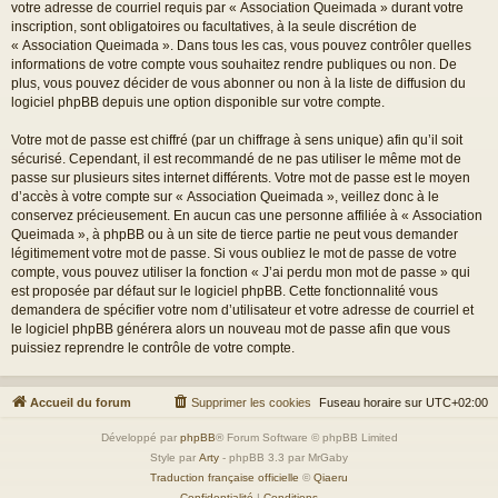
votre adresse de courriel requis par « Association Queimada » durant votre
inscription, sont obligatoires ou facultatives, à la seule discrétion de
« Association Queimada ». Dans tous les cas, vous pouvez contrôler quelles
informations de votre compte vous souhaitez rendre publiques ou non. De
plus, vous pouvez décider de vous abonner ou non à la liste de diffusion du
logiciel phpBB depuis une option disponible sur votre compte.
Votre mot de passe est chiffré (par un chiffrage à sens unique) afin qu’il soit
sécurisé. Cependant, il est recommandé de ne pas utiliser le même mot de
passe sur plusieurs sites internet différents. Votre mot de passe est le moyen
d’accès à votre compte sur « Association Queimada », veillez donc à le
conservez précieusement. En aucun cas une personne affiliée à « Association
Queimada », à phpBB ou à un site de tierce partie ne peut vous demander
légitimement votre mot de passe. Si vous oubliez le mot de passe de votre
compte, vous pouvez utiliser la fonction « J’ai perdu mon mot de passe » qui
est proposée par défaut sur le logiciel phpBB. Cette fonctionnalité vous
demandera de spécifier votre nom d’utilisateur et votre adresse de courriel et
le logiciel phpBB générera alors un nouveau mot de passe afin que vous
puissiez reprendre le contrôle de votre compte.
Accueil du forum
Supprimer les cookies
Fuseau horaire sur
UTC+02:00
Développé par
phpBB
® Forum Software © phpBB Limited
Style par
Arty
- phpBB 3.3 par MrGaby
Traduction française officielle
©
Qiaeru
Confidentialité
|
Conditions