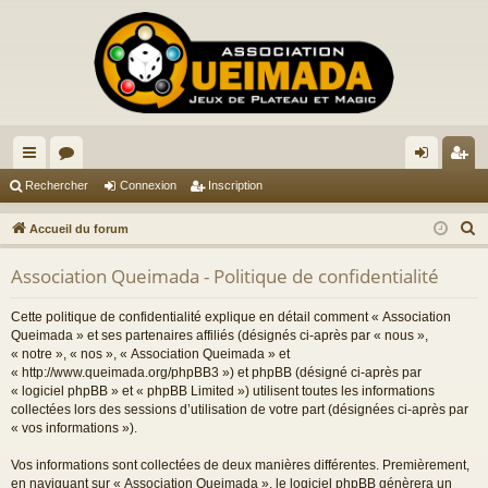
ac
or
on
ns
Rechercher
Connexion
Inscription
co
u
ne
cri
R
Accueil du forum
ur
m
xi
pti
e
Association Queimada - Politique de confidentialité
c
ci
s
on
on
h
s
Cette politique de confidentialité explique en détail comment « Association
e
Queimada » et ses partenaires affiliés (désignés ci-après par « nous »,
r
« notre », « nos », « Association Queimada » et
« http://www.queimada.org/phpBB3 ») et phpBB (désigné ci-après par
c
« logiciel phpBB » et « phpBB Limited ») utilisent toutes les informations
h
collectées lors des sessions d’utilisation de votre part (désignées ci-après par
e
« vos informations »).
r
Vos informations sont collectées de deux manières différentes. Premièrement,
en naviguant sur « Association Queimada », le logiciel phpBB génèrera un