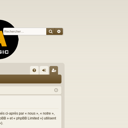
Rechercher
Recherche avancée
R
FA
on
ns
Q
ne
cri
xi
pti
on
on
és ci-après par « nous », « notre »,
BB » et « phpBB Limited ») utilisent
»).