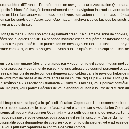
deux manières différentes. Premièrement, en naviguant sur « Association Queimada 
 petits fichiers téléchargés temporairement par le navigateur internet de votre ord
teur et un identifiant anonyme de session qui vous sont automatiquement assignés pa
ion sur les sujets de « Association Queimada », archivant de ce fait tous les sujets
 en tant qu’utilisateur.
iation Queimada », nous pouvons également créer une quatrième sorte de cookies,
éées par le logiciel phpBB. La seconde manière est de récupérer les informations
ais n’est pas limité à — la publication de messages en tant qu’utilisateur anonyme,
otre compte ») et les messages que vous publiez après votre inscription et lors d
 identifiant unique (désigné ci-après par « votre nom d’utilisateur ») et un mot 
é ci-après par « votre mot de passe ») et une adresse de courriel personnelle. Les
es par les lois de protection des données applicables dans le pays qui héberge no
de votre mot de passe et de votre adresse de courriel requis par « Association Quei
ule discrétion de « Association Queimada ». Dans tous les cas, vous pouvez contrôle
n. De plus, vous pouvez décider de vous abonner ou non à la liste de diffusion d
 chiffrage à sens unique) afin qu’il soit sécurisé. Cependant, il est recommandé de
s. Votre mot de passe est le moyen d’accès à votre compte sur « Association Queimad
onne affiliée à « Association Queimada », à phpBB ou à un site de tierce partie 
e mot de passe de votre compte, vous pouvez utiliser la fonction « J’ai perdu mon 
nctionnalité vous demandera de spécifier votre nom d’utilisateur et votre adresse de
ue vous puissiez reprendre le contrôle de votre compte.