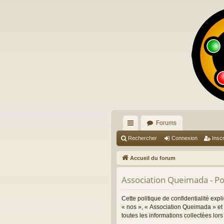
Forums
ac
Rechercher
Connexion
Inscr
co
Accueil du forum
ur
Association Queimada - Pol
ci
s
Cette politique de confidentialité exp
« nos », « Association Queimada » et 
toutes les informations collectées lors