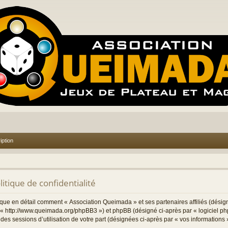
iption
itique de confidentialité
lique en détail comment « Association Queimada » et ses partenaires affiliés (désign
« http://www.queimada.org/phpBB3 ») et phpBB (désigné ci-après par « logiciel php
 des sessions d’utilisation de votre part (désignées ci-après par « vos informations 