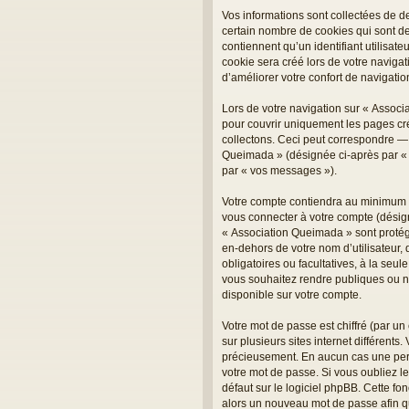
Vos informations sont collectées de 
certain nombre de cookies qui sont de
contiennent qu’un identifiant utilisa
cookie sera créé lors de votre navigat
d’améliorer votre confort de navigation
Lors de votre navigation sur « Assoc
pour couvrir uniquement les pages cr
collectons. Ceci peut correspondre — m
Queimada » (désignée ci-après par « v
par « vos messages »).
Votre compte contiendra au minimum un
vous connecter à votre compte (désign
« Association Queimada » sont protégé
en-dehors de votre nom d’utilisateur, 
obligatoires ou facultatives, à la se
vous souhaitez rendre publiques ou no
disponible sur votre compte.
Votre mot de passe est chiffré (par un
sur plusieurs sites internet différent
précieusement. En aucun cas une pers
votre mot de passe. Si vous oubliez l
défaut sur le logiciel phpBB. Cette fo
alors un nouveau mot de passe afin q