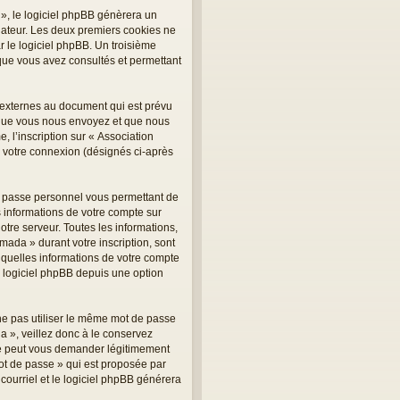
», le logiciel phpBB génèrera un
inateur. Les deux premiers cookies ne
r le logiciel phpBB. Un troisième
 que vous avez consultés et permettant
 externes au document qui est prévu
 que vous nous envoyez et que nous
 l’inscription sur « Association
e votre connexion (désignés ci-après
de passe personnel vous permettant de
 informations de votre compte sur
tre serveur. Toutes les informations,
mada » durant votre inscription, sont
r quelles informations de votre compte
u logiciel phpBB depuis une option
 ne pas utiliser le même mot de passe
a », veillez donc à le conservez
ne peut vous demander légitimement
mot de passe » qui est proposée par
 courriel et le logiciel phpBB générera