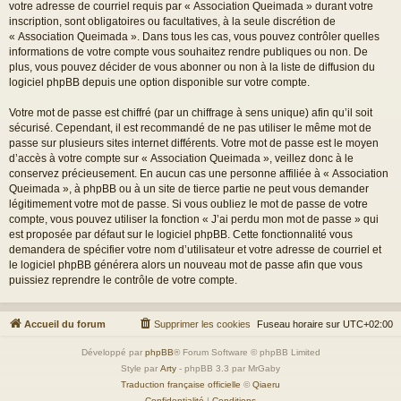
votre adresse de courriel requis par « Association Queimada » durant votre
inscription, sont obligatoires ou facultatives, à la seule discrétion de
« Association Queimada ». Dans tous les cas, vous pouvez contrôler quelles
informations de votre compte vous souhaitez rendre publiques ou non. De
plus, vous pouvez décider de vous abonner ou non à la liste de diffusion du
logiciel phpBB depuis une option disponible sur votre compte.
Votre mot de passe est chiffré (par un chiffrage à sens unique) afin qu’il soit
sécurisé. Cependant, il est recommandé de ne pas utiliser le même mot de
passe sur plusieurs sites internet différents. Votre mot de passe est le moyen
d’accès à votre compte sur « Association Queimada », veillez donc à le
conservez précieusement. En aucun cas une personne affiliée à « Association
Queimada », à phpBB ou à un site de tierce partie ne peut vous demander
légitimement votre mot de passe. Si vous oubliez le mot de passe de votre
compte, vous pouvez utiliser la fonction « J’ai perdu mon mot de passe » qui
est proposée par défaut sur le logiciel phpBB. Cette fonctionnalité vous
demandera de spécifier votre nom d’utilisateur et votre adresse de courriel et
le logiciel phpBB générera alors un nouveau mot de passe afin que vous
puissiez reprendre le contrôle de votre compte.
Accueil du forum
Supprimer les cookies
Fuseau horaire sur
UTC+02:00
Développé par
phpBB
® Forum Software © phpBB Limited
Style par
Arty
- phpBB 3.3 par MrGaby
Traduction française officielle
©
Qiaeru
Confidentialité
|
Conditions