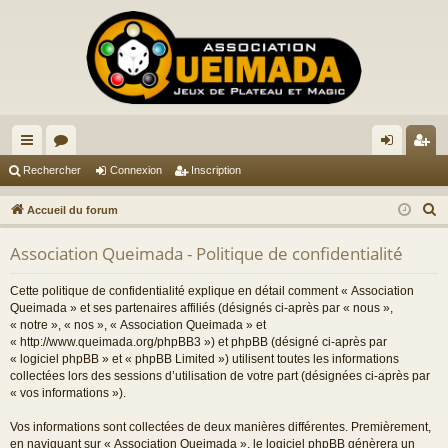
ac
or
on
ns
Rechercher
Connexion
Inscription
co
u
ne
cri
R
Accueil du forum
ur
m
xi
pti
e
Association Queimada - Politique de confidentialité
c
ci
s
on
on
h
s
Cette politique de confidentialité explique en détail comment « Association
e
Queimada » et ses partenaires affiliés (désignés ci-après par « nous »,
r
« notre », « nos », « Association Queimada » et
« http://www.queimada.org/phpBB3 ») et phpBB (désigné ci-après par
c
« logiciel phpBB » et « phpBB Limited ») utilisent toutes les informations
h
collectées lors des sessions d’utilisation de votre part (désignées ci-après par
e
« vos informations »).
r
Vos informations sont collectées de deux manières différentes. Premièrement,
en naviguant sur « Association Queimada », le logiciel phpBB génèrera un