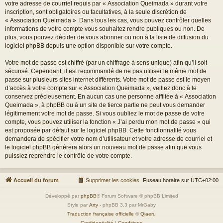
votre adresse de courriel requis par « Association Queimada » durant votre
inscription, sont obligatoires ou facultatives, à la seule discrétion de
« Association Queimada ». Dans tous les cas, vous pouvez contrôler quelles
informations de votre compte vous souhaitez rendre publiques ou non. De
plus, vous pouvez décider de vous abonner ou non à la liste de diffusion du
logiciel phpBB depuis une option disponible sur votre compte.
Votre mot de passe est chiffré (par un chiffrage à sens unique) afin qu’il soit
sécurisé. Cependant, il est recommandé de ne pas utiliser le même mot de
passe sur plusieurs sites internet différents. Votre mot de passe est le moyen
d’accès à votre compte sur « Association Queimada », veillez donc à le
conservez précieusement. En aucun cas une personne affiliée à « Association
Queimada », à phpBB ou à un site de tierce partie ne peut vous demander
légitimement votre mot de passe. Si vous oubliez le mot de passe de votre
compte, vous pouvez utiliser la fonction « J’ai perdu mon mot de passe » qui
est proposée par défaut sur le logiciel phpBB. Cette fonctionnalité vous
demandera de spécifier votre nom d’utilisateur et votre adresse de courriel et
le logiciel phpBB générera alors un nouveau mot de passe afin que vous
puissiez reprendre le contrôle de votre compte.
Accueil du forum
Supprimer les cookies
Fuseau horaire sur
UTC+02:00
Développé par
phpBB
® Forum Software © phpBB Limited
Style par
Arty
- phpBB 3.3 par MrGaby
Traduction française officielle
©
Qiaeru
Confidentialité
|
Conditions