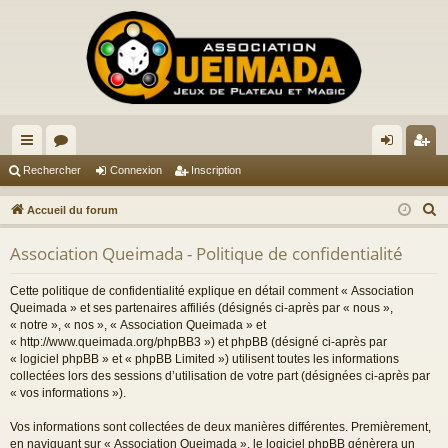
ac
or
on
ns
Rechercher
Connexion
Inscription
co
u
ne
cri
R
Accueil du forum
ur
m
xi
pti
e
Association Queimada - Politique de confidentialité
c
ci
s
on
on
h
s
Cette politique de confidentialité explique en détail comment « Association
e
Queimada » et ses partenaires affiliés (désignés ci-après par « nous »,
r
« notre », « nos », « Association Queimada » et
« http://www.queimada.org/phpBB3 ») et phpBB (désigné ci-après par
c
« logiciel phpBB » et « phpBB Limited ») utilisent toutes les informations
h
collectées lors des sessions d’utilisation de votre part (désignées ci-après par
e
« vos informations »).
r
Vos informations sont collectées de deux manières différentes. Premièrement,
en naviguant sur « Association Queimada », le logiciel phpBB génèrera un