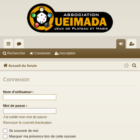
ac
or
on
ns
Rechercher
Connexion
Inscription
co
u
ne
cri
R
Accueil du forum
ur
m
xi
pti
e
Connexion
c
ci
s
on
on
h
s
Nom d’utilisateur :
e
r
Mot de passe :
c
h
J’ai oublié mon mot de passe
e
Renvoyer le courriel d’activation
r
Se souvenir de moi
Masquer ma présence lors de cette session