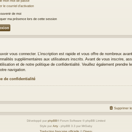
lié mon mot de passe
 le courriel d’activation
ouvenir de moi
uer ma présence lors de cette session
uvoir vous connecter. L’inscription est rapide et vous offre de nombreux avan
nalités supplémentaires aux utilisateurs inscrits. Avant de vous inscrire, ass
ilisation et de notre politique de confidentialité. Veuillez également prendre 
otre navigation.
ue de confidentialité
Supprimer l
Développé par
phpBB
® Forum Software © phpBB Limited
Style par
Arty
- phpBB 3.3 par MrGaby
Traduction française officielle
©
Qiaeru