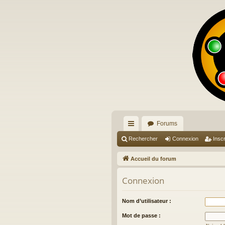
Forums
ac
Rechercher
Connexion
Inscr
co
Accueil du forum
ur
Connexion
ci
s
Nom d’utilisateur :
Mot de passe :