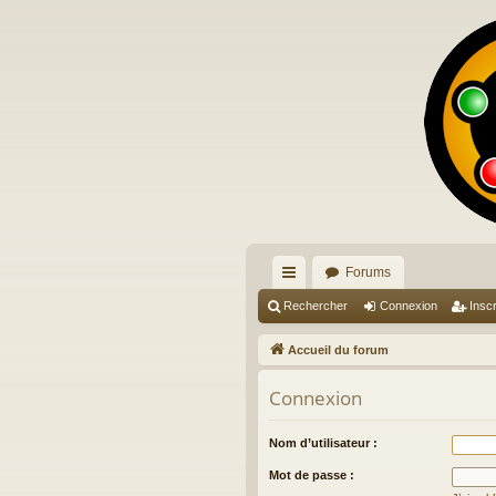
Forums
ac
Rechercher
Connexion
Inscr
co
Accueil du forum
ur
Connexion
ci
s
Nom d’utilisateur :
Mot de passe :