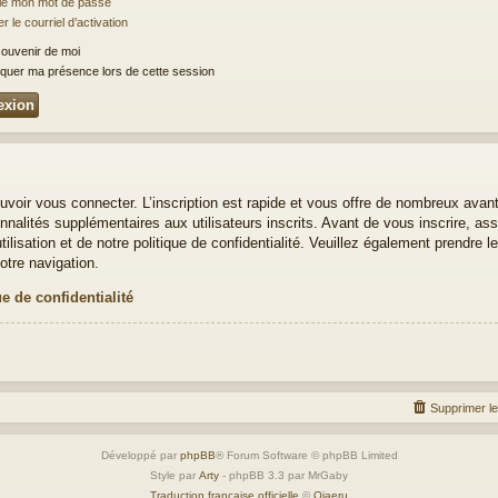
lié mon mot de passe
 le courriel d’activation
ouvenir de moi
uer ma présence lors de cette session
uvoir vous connecter. L’inscription est rapide et vous offre de nombreux avan
nalités supplémentaires aux utilisateurs inscrits. Avant de vous inscrire, ass
ilisation et de notre politique de confidentialité. Veuillez également prendre 
otre navigation.
ue de confidentialité
Supprimer l
Développé par
phpBB
® Forum Software © phpBB Limited
Style par
Arty
- phpBB 3.3 par MrGaby
Traduction française officielle
©
Qiaeru