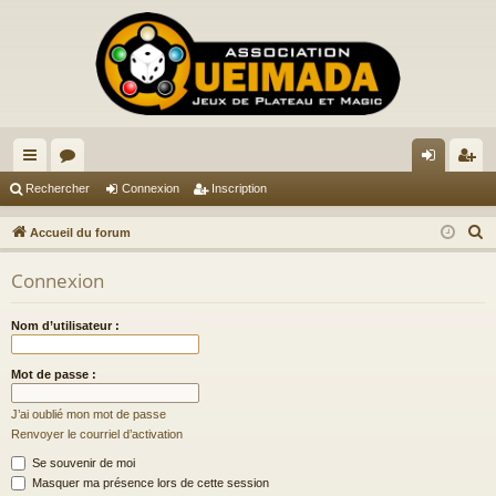
ac
or
on
ns
Rechercher
Connexion
Inscription
co
u
ne
cri
R
Accueil du forum
ur
m
xi
pti
e
Connexion
c
ci
s
on
on
h
s
Nom d’utilisateur :
e
r
Mot de passe :
c
h
J’ai oublié mon mot de passe
e
Renvoyer le courriel d’activation
r
Se souvenir de moi
Masquer ma présence lors de cette session