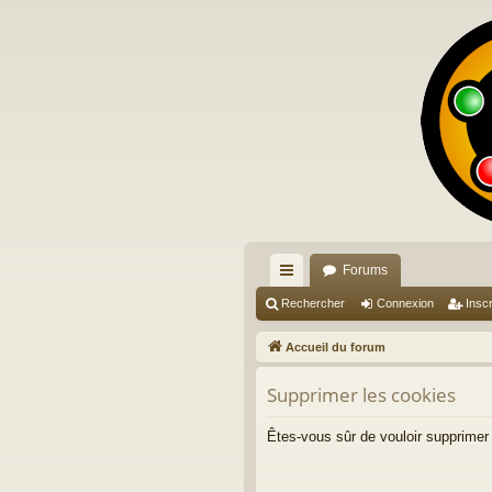
Forums
ac
Rechercher
Connexion
Inscr
co
Accueil du forum
ur
Supprimer les cookies
ci
s
Êtes-vous sûr de vouloir supprimer