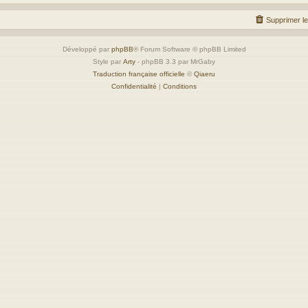
Supprimer l
Développé par
phpBB
® Forum Software © phpBB Limited
Style par
Arty
- phpBB 3.3 par MrGaby
Traduction française officielle
©
Qiaeru
Confidentialité
|
Conditions