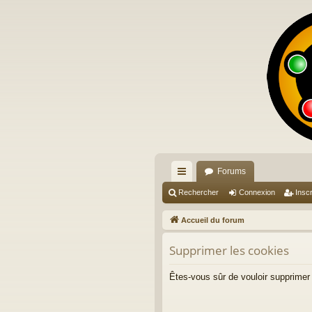
Forums
ac
Rechercher
Connexion
Inscr
co
Accueil du forum
ur
Supprimer les cookies
ci
s
Êtes-vous sûr de vouloir supprimer