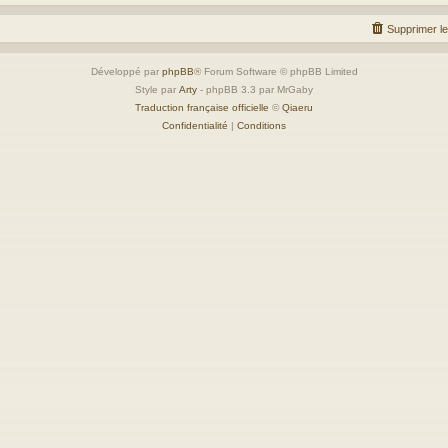
Supprimer l
Développé par
phpBB
® Forum Software © phpBB Limited
Style par
Arty
- phpBB 3.3 par MrGaby
Traduction française officielle
©
Qiaeru
Confidentialité
|
Conditions