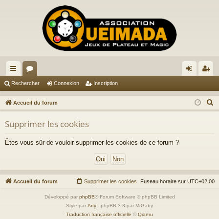
ac
or
on
ns
Rechercher
Connexion
Inscription
co
u
ne
cri
R
Accueil du forum
ur
m
xi
pti
e
Supprimer les cookies
c
ci
s
on
on
h
s
Êtes-vous sûr de vouloir supprimer les cookies de ce forum ?
e
r
c
h
Accueil du forum
Supprimer les cookies
Fuseau horaire sur
UTC+02:00
e
Développé par
phpBB
® Forum Software © phpBB Limited
r
Style par
Arty
- phpBB 3.3 par MrGaby
Traduction française officielle
©
Qiaeru