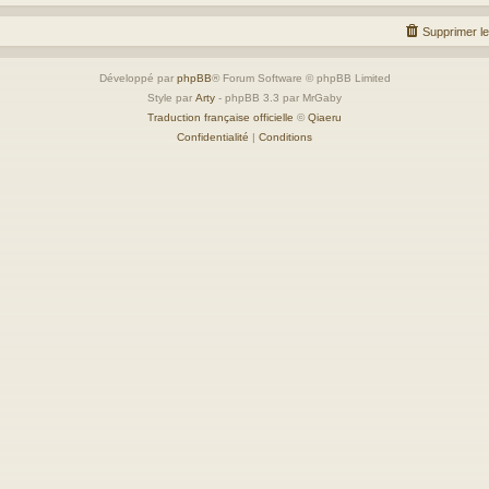
Supprimer l
Développé par
phpBB
® Forum Software © phpBB Limited
Style par
Arty
- phpBB 3.3 par MrGaby
Traduction française officielle
©
Qiaeru
Confidentialité
|
Conditions