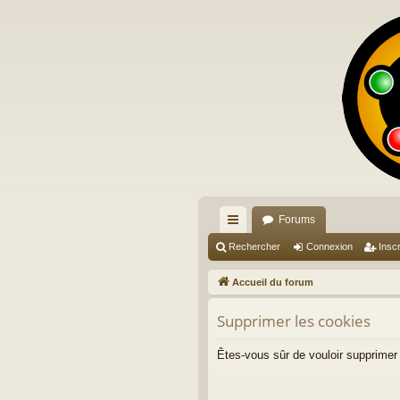
Forums
ac
Rechercher
Connexion
Inscr
co
Accueil du forum
ur
Supprimer les cookies
ci
s
Êtes-vous sûr de vouloir supprimer