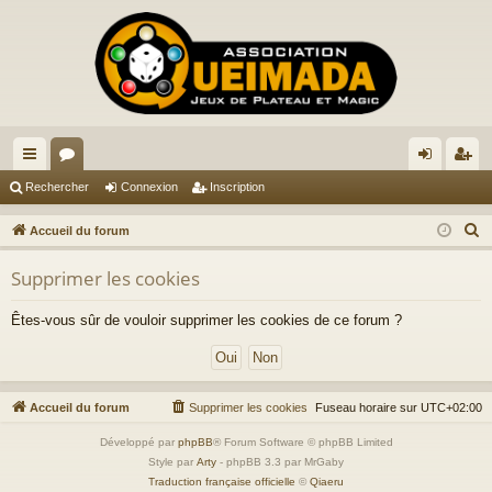
ac
or
on
ns
Rechercher
Connexion
Inscription
co
u
ne
cri
R
Accueil du forum
ur
m
xi
pti
e
Supprimer les cookies
c
ci
s
on
on
h
s
Êtes-vous sûr de vouloir supprimer les cookies de ce forum ?
e
r
c
h
Accueil du forum
Supprimer les cookies
Fuseau horaire sur
UTC+02:00
e
Développé par
phpBB
® Forum Software © phpBB Limited
r
Style par
Arty
- phpBB 3.3 par MrGaby
Traduction française officielle
©
Qiaeru