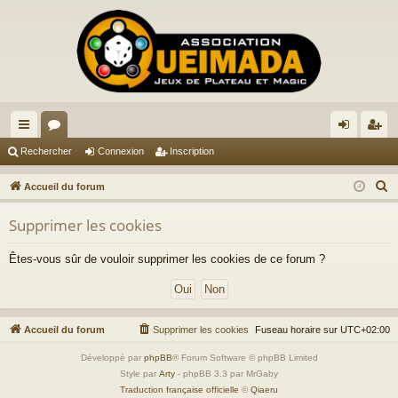
ac
or
on
ns
Rechercher
Connexion
Inscription
co
u
ne
cri
R
Accueil du forum
ur
m
xi
pti
e
Supprimer les cookies
c
ci
s
on
on
h
s
Êtes-vous sûr de vouloir supprimer les cookies de ce forum ?
e
r
c
h
Accueil du forum
Supprimer les cookies
Fuseau horaire sur
UTC+02:00
e
Développé par
phpBB
® Forum Software © phpBB Limited
r
Style par
Arty
- phpBB 3.3 par MrGaby
Traduction française officielle
©
Qiaeru