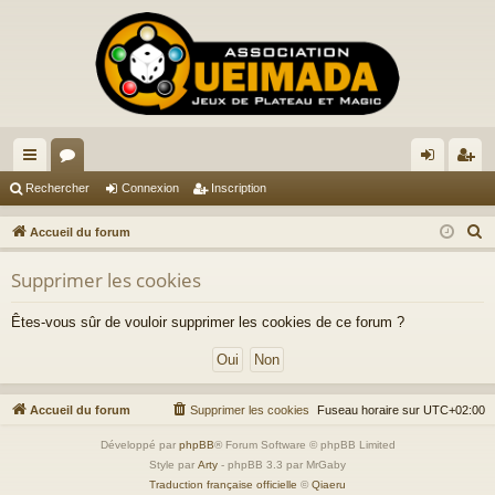
ac
or
on
ns
Rechercher
Connexion
Inscription
co
u
ne
cri
R
Accueil du forum
ur
m
xi
pti
e
Supprimer les cookies
c
ci
s
on
on
h
s
Êtes-vous sûr de vouloir supprimer les cookies de ce forum ?
e
r
c
h
Accueil du forum
Supprimer les cookies
Fuseau horaire sur
UTC+02:00
e
Développé par
phpBB
® Forum Software © phpBB Limited
r
Style par
Arty
- phpBB 3.3 par MrGaby
Traduction française officielle
©
Qiaeru