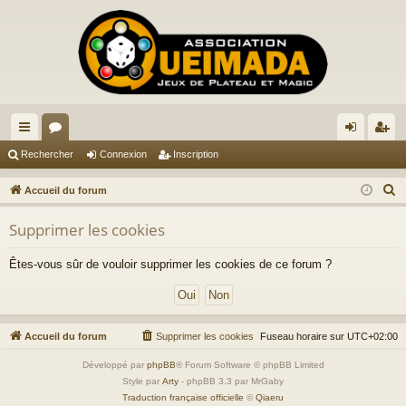
ac
or
on
ns
Rechercher
Connexion
Inscription
co
u
ne
cri
R
Accueil du forum
ur
m
xi
pti
e
Supprimer les cookies
c
ci
s
on
on
h
s
Êtes-vous sûr de vouloir supprimer les cookies de ce forum ?
e
r
c
h
Accueil du forum
Supprimer les cookies
Fuseau horaire sur
UTC+02:00
e
Développé par
phpBB
® Forum Software © phpBB Limited
r
Style par
Arty
- phpBB 3.3 par MrGaby
Traduction française officielle
©
Qiaeru