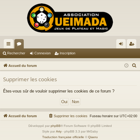
ac
or
on
ns
Rechercher
Connexion
Inscription
co
u
ne
cri
R
Accueil du forum
ur
m
xi
pti
e
Supprimer les cookies
c
ci
s
on
on
h
s
Êtes-vous sûr de vouloir supprimer les cookies de ce forum ?
e
r
c
h
Accueil du forum
Supprimer les cookies
Fuseau horaire sur
UTC+02:00
e
Développé par
phpBB
® Forum Software © phpBB Limited
r
Style par
Arty
- phpBB 3.3 par MrGaby
Traduction française officielle
©
Qiaeru