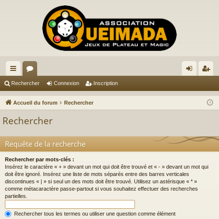
ac
or
on
ns
Rechercher
Connexion
Inscription
co
u
ne
cri
Accueil du forum
Rechercher
ur
m
xi
pti
Rechercher
ci
s
on
on
s
Requête de la recherche
Rechercher par mots-clés :
Insérez le caractère « + » devant un mot qui doit être trouvé et « - » devant un mot qui
doit être ignoré. Insérez une liste de mots séparés entre des barres verticales
discontinues « | » si seul un des mots doit être trouvé. Utilisez un astérisque « * »
comme métacaractère passe-partout si vous souhaitez effectuer des recherches
partielles.
Rechercher tous les termes ou utiliser une question comme élément