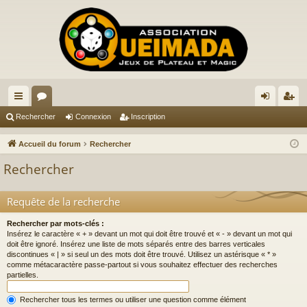
ac
or
on
ns
Rechercher
Connexion
Inscription
co
u
ne
cri
Accueil du forum
Rechercher
ur
m
xi
pti
Rechercher
ci
s
on
on
s
Requête de la recherche
Rechercher par mots-clés :
Insérez le caractère « + » devant un mot qui doit être trouvé et « - » devant un mot qui
doit être ignoré. Insérez une liste de mots séparés entre des barres verticales
discontinues « | » si seul un des mots doit être trouvé. Utilisez un astérisque « * »
comme métacaractère passe-partout si vous souhaitez effectuer des recherches
partielles.
Rechercher tous les termes ou utiliser une question comme élément