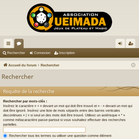
ac
or
on
ns
Rechercher
Connexion
Inscription
co
u
ne
cri
Accueil du forum
Rechercher
ur
m
xi
pti
Rechercher
ci
s
on
on
s
Requête de la recherche
Rechercher par mots-clés :
Insérez le caractère « + » devant un mot qui doit être trouvé et « - » devant un mot qui
doit être ignoré. Insérez une liste de mots séparés entre des barres verticales
discontinues « | » si seul un des mots doit être trouvé. Utilisez un astérisque « * »
comme métacaractère passe-partout si vous souhaitez effectuer des recherches
partielles.
Rechercher tous les termes ou utiliser une question comme élément