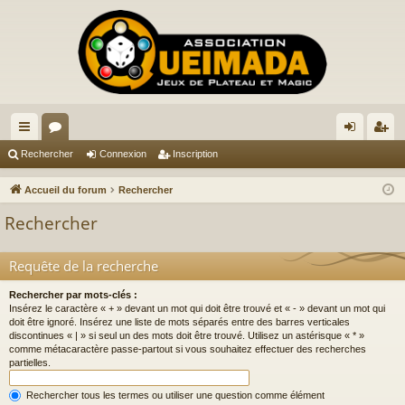
ac
or
on
ns
Rechercher
Connexion
Inscription
co
u
ne
cri
Accueil du forum
Rechercher
ur
m
xi
pti
Rechercher
ci
s
on
on
s
Requête de la recherche
Rechercher par mots-clés :
Insérez le caractère « + » devant un mot qui doit être trouvé et « - » devant un mot qui
doit être ignoré. Insérez une liste de mots séparés entre des barres verticales
discontinues « | » si seul un des mots doit être trouvé. Utilisez un astérisque « * »
comme métacaractère passe-partout si vous souhaitez effectuer des recherches
partielles.
Rechercher tous les termes ou utiliser une question comme élément