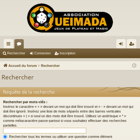
ac
or
on
ns
Rechercher
Connexion
Inscription
co
u
ne
cri
Accueil du forum
Rechercher
ur
m
xi
pti
Rechercher
ci
s
on
on
s
Requête de la recherche
Rechercher par mots-clés :
Insérez le caractère « + » devant un mot qui doit être trouvé et « - » devant un mot qui
doit être ignoré. Insérez une liste de mots séparés entre des barres verticales
discontinues « | » si seul un des mots doit être trouvé. Utilisez un astérisque « * »
comme métacaractère passe-partout si vous souhaitez effectuer des recherches
partielles.
Rechercher tous les termes ou utiliser une question comme élément