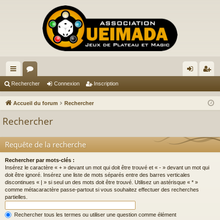
ac
or
on
ns
Rechercher
Connexion
Inscription
co
u
ne
cri
Accueil du forum
Rechercher
ur
m
xi
pti
Rechercher
ci
s
on
on
s
Requête de la recherche
Rechercher par mots-clés :
Insérez le caractère « + » devant un mot qui doit être trouvé et « - » devant un mot qui
doit être ignoré. Insérez une liste de mots séparés entre des barres verticales
discontinues « | » si seul un des mots doit être trouvé. Utilisez un astérisque « * »
comme métacaractère passe-partout si vous souhaitez effectuer des recherches
partielles.
Rechercher tous les termes ou utiliser une question comme élément