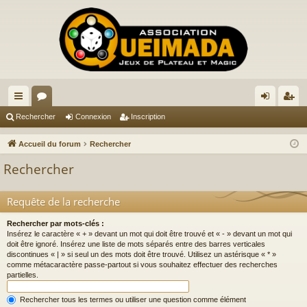
ac
or
on
ns
Rechercher
Connexion
Inscription
co
u
ne
cri
Accueil du forum
Rechercher
ur
m
xi
pti
Rechercher
ci
s
on
on
s
Requête de la recherche
Rechercher par mots-clés :
Insérez le caractère « + » devant un mot qui doit être trouvé et « - » devant un mot qui
doit être ignoré. Insérez une liste de mots séparés entre des barres verticales
discontinues « | » si seul un des mots doit être trouvé. Utilisez un astérisque « * »
comme métacaractère passe-partout si vous souhaitez effectuer des recherches
partielles.
Rechercher tous les termes ou utiliser une question comme élément