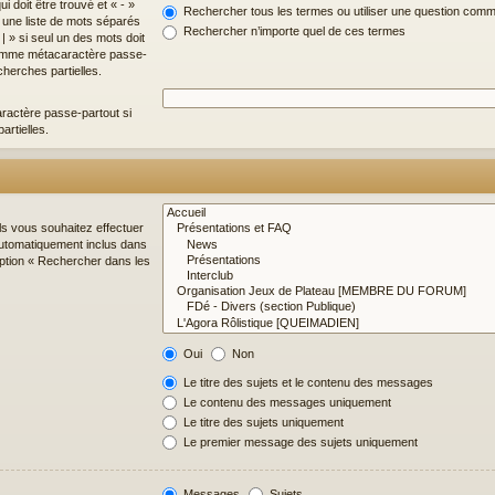
i doit être trouvé et « - »
Rechercher tous les termes ou utiliser une question com
z une liste de mots séparés
Rechercher n’importe quel de ces termes
| » si seul un des mots doit
 comme métacaractère passe-
cherches partielles.
ractère passe-partout si
artielles.
ls vous souhaitez effectuer
utomatiquement inclus dans
option « Rechercher dans les
Oui
Non
Le titre des sujets et le contenu des messages
Le contenu des messages uniquement
Le titre des sujets uniquement
Le premier message des sujets uniquement
Messages
Sujets