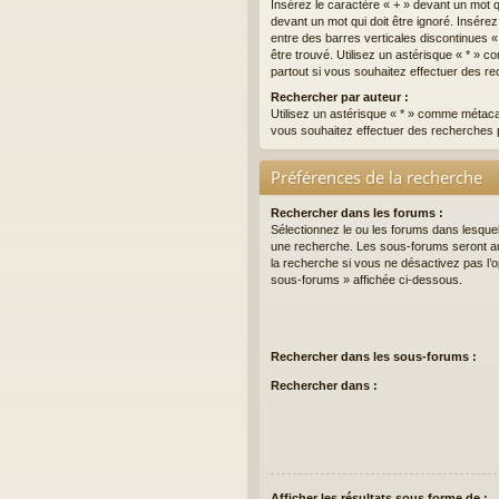
Insérez le caractère « + » devant un mot qu
devant un mot qui doit être ignoré. Insére
entre des barres verticales discontinues « 
être trouvé. Utilisez un astérisque « * »
partout si vous souhaitez effectuer des re
Rechercher par auteur :
Utilisez un astérisque « * » comme métaca
vous souhaitez effectuer des recherches p
Préférences de la recherche
Rechercher dans les forums :
Sélectionnez le ou les forums dans lesque
une recherche. Les sous-forums seront a
la recherche si vous ne désactivez pas l’
sous-forums » affichée ci-dessous.
Rechercher dans les sous-forums :
Rechercher dans :
Afficher les résultats sous forme de :