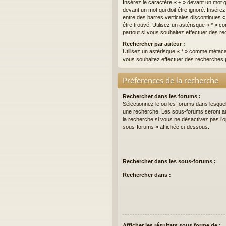
Insérez le caractère « + » devant un mot qu
devant un mot qui doit être ignoré. Insére
entre des barres verticales discontinues « 
être trouvé. Utilisez un astérisque « * »
partout si vous souhaitez effectuer des re
Rechercher par auteur :
Utilisez un astérisque « * » comme métaca
vous souhaitez effectuer des recherches p
Préférences de la recherche
Rechercher dans les forums :
Sélectionnez le ou les forums dans lesque
une recherche. Les sous-forums seront a
la recherche si vous ne désactivez pas l’
sous-forums » affichée ci-dessous.
Rechercher dans les sous-forums :
Rechercher dans :
Afficher les résultats sous forme de :