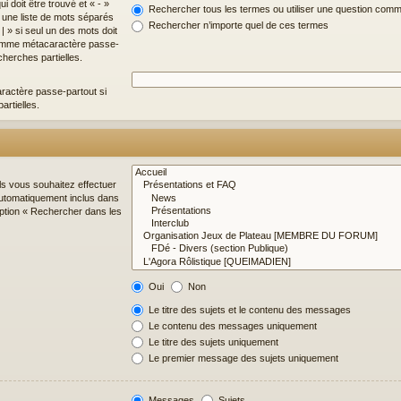
i doit être trouvé et « - »
Rechercher tous les termes ou utiliser une question com
z une liste de mots séparés
Rechercher n’importe quel de ces termes
| » si seul un des mots doit
 comme métacaractère passe-
cherches partielles.
ractère passe-partout si
artielles.
ls vous souhaitez effectuer
utomatiquement inclus dans
option « Rechercher dans les
Oui
Non
Le titre des sujets et le contenu des messages
Le contenu des messages uniquement
Le titre des sujets uniquement
Le premier message des sujets uniquement
Messages
Sujets