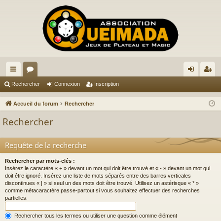
ac
or
on
ns
Rechercher
Connexion
Inscription
co
u
ne
cri
Accueil du forum
Rechercher
ur
m
xi
pti
Rechercher
ci
s
on
on
s
Requête de la recherche
Rechercher par mots-clés :
Insérez le caractère « + » devant un mot qui doit être trouvé et « - » devant un mot qui
doit être ignoré. Insérez une liste de mots séparés entre des barres verticales
discontinues « | » si seul un des mots doit être trouvé. Utilisez un astérisque « * »
comme métacaractère passe-partout si vous souhaitez effectuer des recherches
partielles.
Rechercher tous les termes ou utiliser une question comme élément