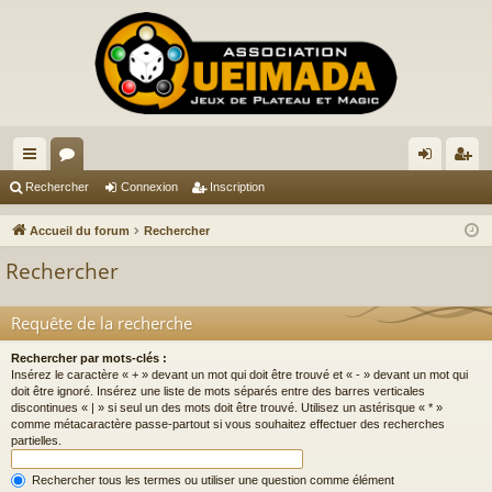
ac
or
on
ns
Rechercher
Connexion
Inscription
co
u
ne
cri
Accueil du forum
Rechercher
ur
m
xi
pti
Rechercher
ci
s
on
on
s
Requête de la recherche
Rechercher par mots-clés :
Insérez le caractère « + » devant un mot qui doit être trouvé et « - » devant un mot qui
doit être ignoré. Insérez une liste de mots séparés entre des barres verticales
discontinues « | » si seul un des mots doit être trouvé. Utilisez un astérisque « * »
comme métacaractère passe-partout si vous souhaitez effectuer des recherches
partielles.
Rechercher tous les termes ou utiliser une question comme élément