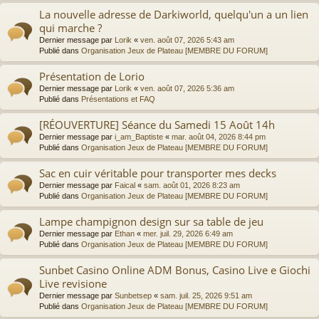
La nouvelle adresse de Darkiworld, quelqu'un a un lien
qui marche ?
Dernier message par
Lorik
«
ven. août 07, 2026 5:43 am
Publié dans
Organisation Jeux de Plateau [MEMBRE DU FORUM]
Présentation de Lorio
Dernier message par
Lorik
«
ven. août 07, 2026 5:36 am
Publié dans
Présentations et FAQ
[RÉOUVERTURE] Séance du Samedi 15 Août 14h
Dernier message par
i_am_Baptiste
«
mar. août 04, 2026 8:44 pm
Publié dans
Organisation Jeux de Plateau [MEMBRE DU FORUM]
Sac en cuir véritable pour transporter mes decks
Dernier message par
Faical
«
sam. août 01, 2026 8:23 am
Publié dans
Organisation Jeux de Plateau [MEMBRE DU FORUM]
Lampe champignon design sur sa table de jeu
Dernier message par
Ethan
«
mer. juil. 29, 2026 6:49 am
Publié dans
Organisation Jeux de Plateau [MEMBRE DU FORUM]
Sunbet Casino Online ADM Bonus, Casino Live e Giochi
Live revisione
Dernier message par
Sunbetsep
«
sam. juil. 25, 2026 9:51 am
Publié dans
Organisation Jeux de Plateau [MEMBRE DU FORUM]