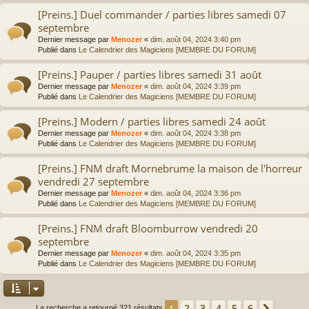
[Preins.] Duel commander / parties libres samedi 07
septembre
Dernier message par
Menozer
«
dim. août 04, 2024 3:40 pm
Publié dans
Le Calendrier des Magiciens [MEMBRE DU FORUM]
[Preins.] Pauper / parties libres samedi 31 août
Dernier message par
Menozer
«
dim. août 04, 2024 3:39 pm
Publié dans
Le Calendrier des Magiciens [MEMBRE DU FORUM]
[Preins.] Modern / parties libres samedi 24 août
Dernier message par
Menozer
«
dim. août 04, 2024 3:38 pm
Publié dans
Le Calendrier des Magiciens [MEMBRE DU FORUM]
[Preins.] FNM draft Mornebrume la maison de l'horreur
vendredi 27 septembre
Dernier message par
Menozer
«
dim. août 04, 2024 3:36 pm
Publié dans
Le Calendrier des Magiciens [MEMBRE DU FORUM]
[Preins.] FNM draft Bloomburrow vendredi 20
septembre
Dernier message par
Menozer
«
dim. août 04, 2024 3:35 pm
Publié dans
Le Calendrier des Magiciens [MEMBRE DU FORUM]
2
3
4
5
6
1
Suivan
La recherche a retourné 321 résultats