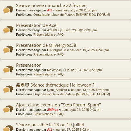
Séance privée dimanche 22 février
Dernier message par
Al1
«
sam. févr. 21, 2026 11:06 pm
Publié dans
Organisation Jeux de Plateau [MEMBRE DU FORUM]
Présentation de Axel
Dernier message par
Axel68
«
jeu. oct. 23, 2025 9:01 pm
Publié dans
Présentations et FAQ
Présentation de Oliviergros38
Dernier message par
Oliviergros38
«
dim. oct. 19, 2025 10:41 pm
Publié dans
Présentations et FAQ
Présentaiton
Dernier message par
Maxime44
«
lun. oct. 13, 2025 5:29 pm
Publié dans
Présentations et FAQ
👻🎃👹 Séance thématique Halloween ?
Dernier message par
i_am_Baptiste
«
lun. oct. 13, 2025 12:49 pm
Publié dans
Organisation Jeux de Plateau [MEMBRE DU FORUM]
Ajout d'une extension "Stop Forum Spam"
Dernier message par
JMPlus
«
sam. août 02, 2025 9:00 pm
Publié dans
Présentations et FAQ
Séance possible le 18 ou 19 juillet
Dernier message par
Al1
«
jeu. juil. 17, 2025 6:02 pm