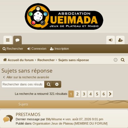
ac
or
on
ns
Rechercher
Connexion
Inscription
co
u
ne
cri
R
Accueil du forum
Rechercher
Sujets sans réponse
ur
m
xi
pti
e
Sujets sans réponse
c
ci
s
on
on
Aller sur la recherche avancée
h
s
Rechercher
Recherche avancée
e
r
2
3
4
5
6
1
Suivan
La recherche a retourné 321 résultats
c
Sujets
h
e
PRESTAMOS
r
Dernier message par
BillyWoume
«
ven. août 07, 2026 9:01 pm
Publié dans
Organisation Jeux de Plateau [MEMBRE DU FORUM]